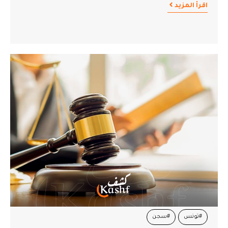
اقرأ المزيد
#تونس
#سجن