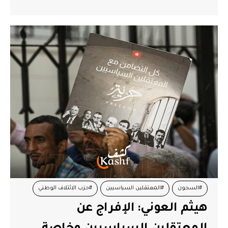
#السجون
#المعتقلين السياسيين
#حزب الائتلاف الوطني
هيثم العوني: الإفراج عن
#هيثم العوني