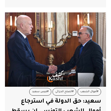
#أموال الشعب
#الصلح الجزائي
#قيس سعيد
سعيد: حق الدولة في استرجاع