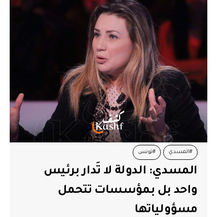
#المسدي
#تونس
المسدي: الدولة لا تُدار برئيس
واحد بل بمؤسسات تتحمل
مسؤولياتها