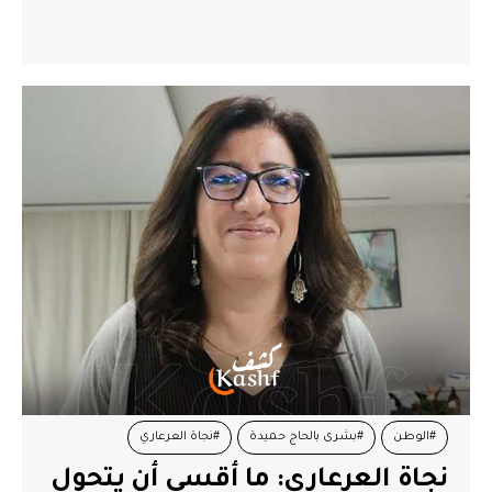
#الوطن
#بشرى بالحاج حميدة
#نجاة العرعاري
نجاة العرعاري: ما أقسى أن يتحول