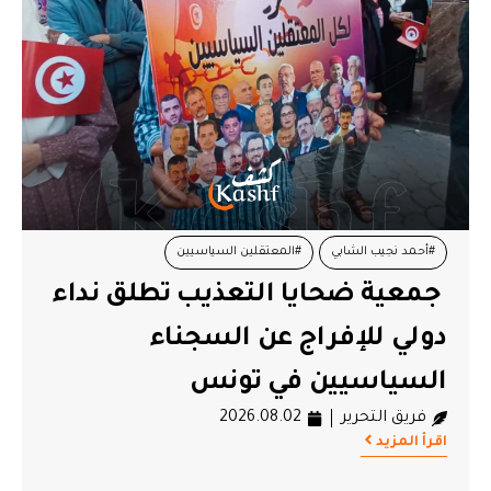
#أحمد نجيب الشابي
#المعتقلين السياسيين
جمعية ضحايا التعذيب تطلق نداء
#جمعية ضحايا التعذيب
#راشد الغنوشي
دولي للإفراج عن السجناء
السياسيين في تونس
فريق التحرير
2026.08.02
اقرأ المزيد