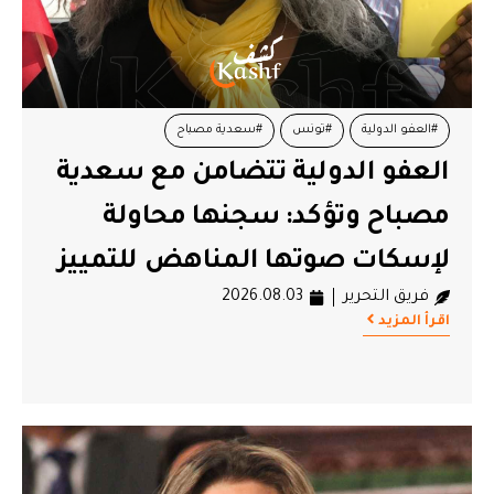
#العفو الدولية
#تونس
#سعدية مصباح
العفو الدولية تتضامن مع سعدية
مصباح وتؤكد: سجنها محاولة
لإسكات صوتها المناهض للتمييز
فريق التحرير
2026.08.03
اقرأ المزيد