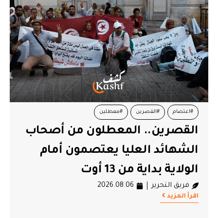
#اعتصام
#القصرين
#معطلين
القصرين.. المعطلون من أصحاب
الشهائد العليا يعتصمون أمام
الولاية بداية من 13 أوت
فريق التحرير
2026.08.06
اقرأ المزيد