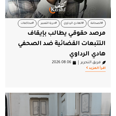
#الصحافة
#الهادي الرداوي
#حرية التعبير
#محاكمات
مرصد حقوقي يطالب بإيقاف
#مرصد الحرية لتونس
التتبعات القضائية ضد الصحفي
هادي الرداوي
فريق التحرير
2026.08.06
اقرأ المزيد