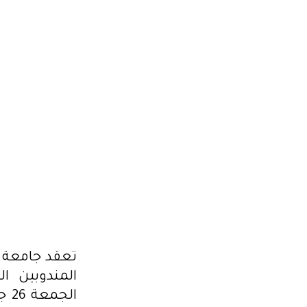
فيما يتعلق بالأوضاع في غزة، وفق ما نقلته الوكالة الوط
المقرر أن يعقد الاجتماع بمقر الأمانة العامة للجامع
التدابير المؤقتة التي أمرت […]
2024.01.27
تعقد جامعة ا
المندوبين ا