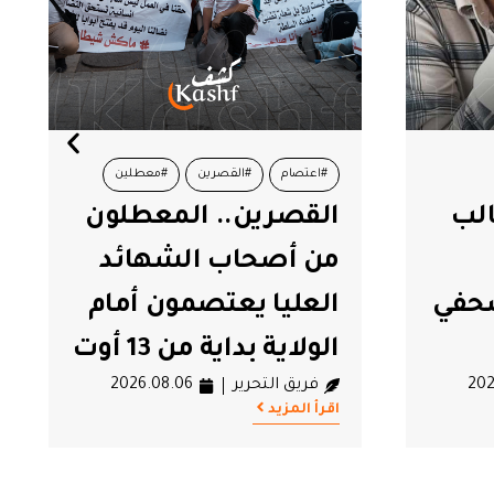
م
#القصرين
#معطلين
#أموال الشعب
#الصلح الجزا
رين.. المعطلون
سعيد: حق الدول
#قيس سعيد
صحاب الشهائد
استرجاع أموال
يا يعتصمون أمام
الشعب التونسي
 بداية من 13 أوت
يسقط بالتقادم
التحرير
2026.08.06
فريق التحرير
.08.06
زيد
اقرأ المزيد