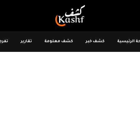
 الرئيسية
كشف خبر
كشف معلومة
تقارير
تفرجو
زة
#محكمة العدل الدولية
تعقد غدا
قرارات
س الجامعة على مستوى المندوبين