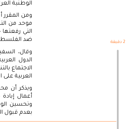
الوطنية العراق
ومن المقرر أ
موحد من التد
التي رفعتها 
ضد الفلسطين
2 دقيقة
وقال، السفي
الدول العرب
العربية على ا
ويذكر أن محك
أعمال إبادة
وتحسين الو
بعدم قبول الد