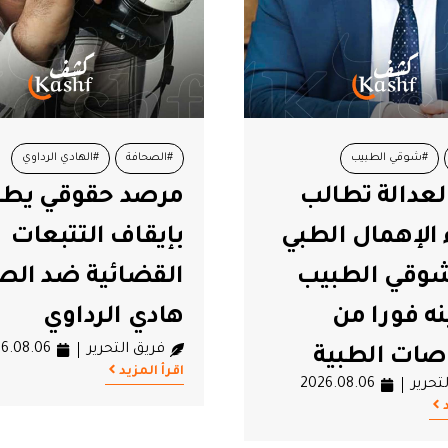
#الصحافة
#الهادي الرداوي
#اعتصا
مرصد حقوقي يطالب
القص
#حرية التعبير
#محاكمات
بإيقاف التتبعات
من أ
#مرصد الحرية لتونس
القضائية ضد الصحفي
العل
هادي الرداوي
الولاية
فريق التحرير
2026.08.06
فريق 
اقرأ المزيد
اقرأ الم