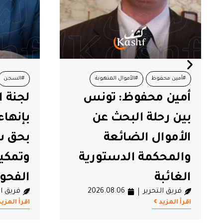
موال المنهوبة
#السجن
#شوقي الطبيب
: تونس
لجنة العدالة تطالب
 الدستورية
#لجنة العدالة
#محاكمات
بحث عن
بإنهاء الإهمال الطبي
ائعة
بحق شوقي الطبيب
لدستورية
وتمكينه فورا من
الفحوصات الطبية
2026.08.06
فريق التحرير
2026.08.06
اقرأ المزيد