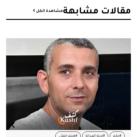
مقالات مشابهة​
مشاهدة الكل
#حكم
#لجنة العدالة
#هيثم المكي