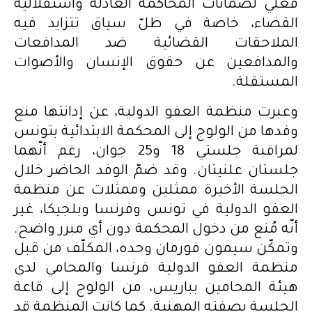
فعلي لضمانات المحاكمة العادلة واستقلالية
القضاء، خاصة في ظلّ سياق تتزايد فيه
الملاحقات القضائية ضد المدافعات
والمدافعين عن حقوق الإنسان والأصوات
المستقلة.
وعبرت منظمة العفو الدولية، عن إدانتها منع
وفدها من الولوج إلى المحكمة الابتدائية بتونس
لمراقبة جلستي 18 و25 جوان، رغم أنّهما
جلستان علنيتان. وقد ضمّ الوفد الحاضر خلال
الجلسة الأخيرة ممثلين وممثلات عن منظمة
العفو الدولية في تونس وفرنسا وبلجيكا، غير
أنّه مُنع من دخول المحكمة دون أي مبرر واضح.
وتمكّن سيمون فورمان وحده، المكلّف من قبل
منظمة العفو الدولية فرنسا والمحامي لدى
هيئة المحامين بباريس، من الولوج إلى قاعة
الجلسة بصفته المهنية. كما كانت المنظمة قد