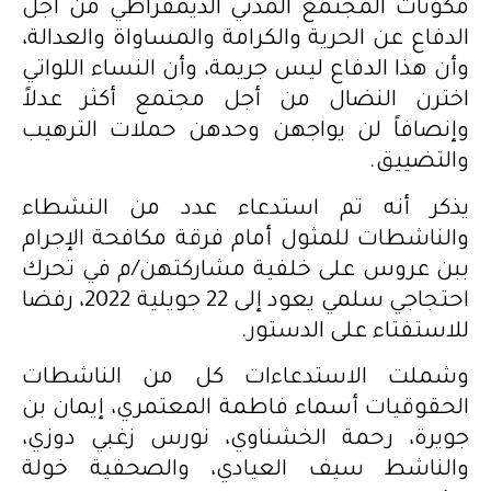
مكونات المجتمع المدني الديمقراطي من أجل
الدفاع عن الحرية والكرامة والمساواة والعدالة،
وأن هذا الدفاع ليس جريمة، وأن النساء اللواتي
اخترن النضال من أجل مجتمع أكثر عدلاً
وإنصافاً لن يواجهن وحدهن حملات الترهيب
والتضييق.
يذكر أنه تم استدعاء عدد من النشطاء
والناشطات للمثول أمام فرقة مكافحة الإجرام
ببن عروس على خلفية مشاركتهن/م في تحرك
احتجاجي سلمي يعود إلى 22 جويلية 2022، رفضا
للاستفتاء على الدستور.
وشملت الاستدعاءات كل من الناشطات
الحقوقيات أسماء فاطمة المعتمري، إيمان بن
جويرة، رحمة الخشناوي، نورس زغبي دوزي،
والناشط سيف العيادي، والصحفية خولة