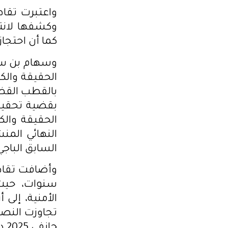
واعتبرت تقاط
وكشفها لانت
كما أن احتجا
وسهام بن سد
بالقطب القضا
بقضية تحقيق
الحقيقة والك
النهائي المن
السابق الباج
وأضافت تقاط
سنوات، حيث 
الأمنية، إل