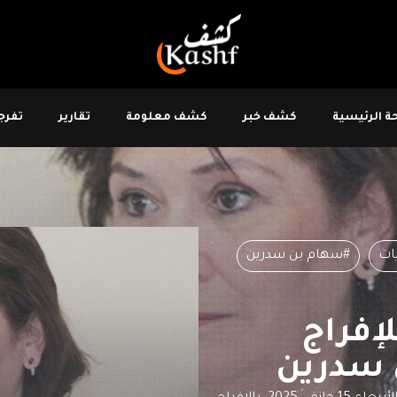
 الرئيسية
كشف خبر
كشف معلومة
تقارير
تفرجو
ات
#سهام بن سدرين
إفراج
 سدرين