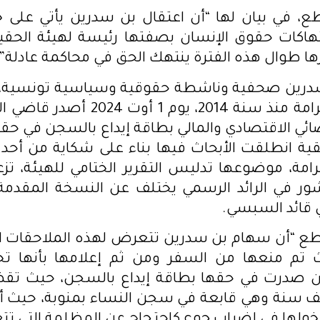
ع، في بيان لها “أن اعتقال بن سدرين يأتي على 
هاكات حقوق الإنسان بصفتها رئيسة لهيئة الحقيق
زها طوال هذه الفترة ينتهك الحق في محاكمة عادلة”.
رين صحفية وناشطة حقوقية وسياسية تونسية، 
الحقيقة والكرامة منذ سنة 2014، يوم 1 
ئي الاقتصادي والمالي بطاقة إيداع بالسجن في حقه
ية انطلقت الأبحاث فيها بناء على شكاية من أحد
رامة، موضوعها تدليس التقرير الختامي للهيئة، تزعم
شور في الرائد الرسمي يختلف عن النسخة المقدمة
ي قائد السبسي.
ع “أن سهام بن سدرين تتعرض لهذه الملاحقات ال
تم منعها من السفر ومن ثم إعلامها بأنها تخ
ى أن صدرت في حقها بطاقة إيداع بالسجن، حيث تق