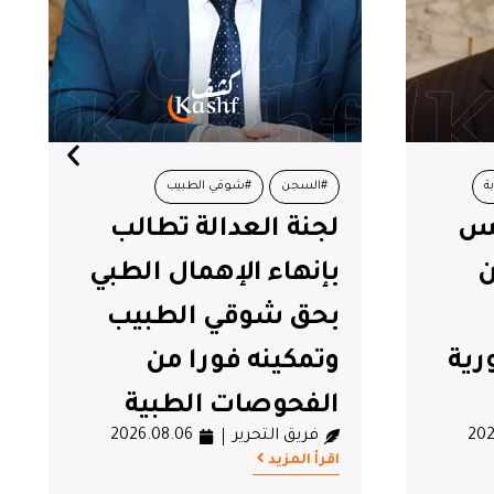
ة
#السجن
#شوقي الطبيب
نس
لجنة العدالة تطالب
#لجنة العدالة
#محاكمات
ن
بإنهاء الإهمال الطبي
بحق شوقي الطبيب
رية
وتمكينه فورا من
الفحوصات الطبية
202
فريق التحرير
2026.08.06
اقرأ المزيد