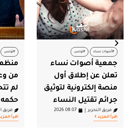
#أصوات نساء
#تونس
#تونس
جمعية أصوات نساء
تعلن عن إطلاق أول
من وع
منصة إلكترونية لتوثيق
لم تت
جرائم تقتيل النساء
حكمه منذ 
فريق التحرير
2026.08.07
فريق ال
اقرأ المزيد
اقرأ المزيد