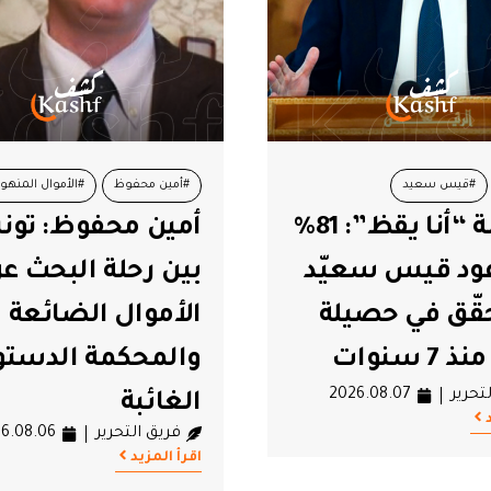
#قيس سعيد
#أمين محفوظ
#الأموال المنهوب
منظمة “أنا يقظ”: 81%
أمين محفوظ: تو
#القانون
#المحكمة الدستورية
ود قيس سعيّد
بين رحلة البحث ع
حقّق في حصيلة
الأموال الضائعة
7 سنوات
والمحكمة الدستو
تحرير
2026.08.07
الغائبة
فريق التحرير
6.08.06
اقرأ المزيد