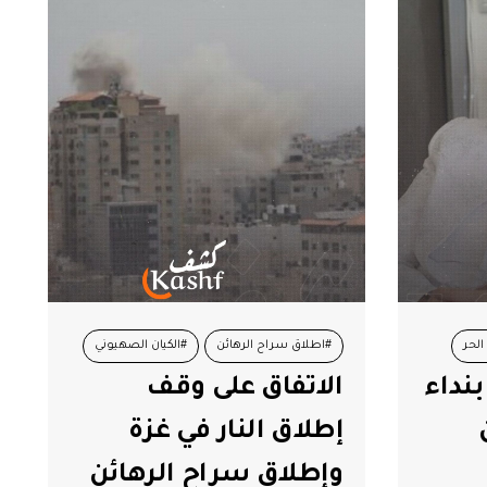
الحر
#اطلاق سراح الرهائن
#الكيان الصهيوني
نداء
الاتفاق على وقف
#حرب غزة
#حركة حماس
إطلاق النار في غزة
وإطلاق سراح الرهائن