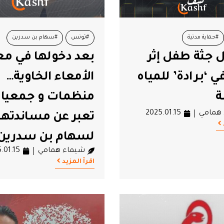
#حماية مدنية
#تونس
#سهام بن سدرين
 جثة طفل إثر
بعد دخولها في مع
ي ‘برادة’ للمياه
الأمعاء الخاوية…
ة
منظمات و جمعيا
همامي
2025.01.15
تعبر عن مساندتها
لسهام بن سدرين 
شيماء همامي
.01.15
تطالب بإطلاق سر
اقرأ المزيد