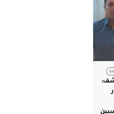
وري
شف:
سيين