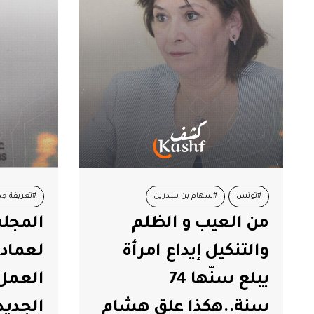
#تونس
#سهام بن سدرين
#تعريفة جد
من العيب و الظلم
المجل
#هشام العجبوني
والتنكيل إيداع امرأة
لعمادة
يبلع سنّها 74
العمل 
سنة..هكذا علق هشام
الجديد