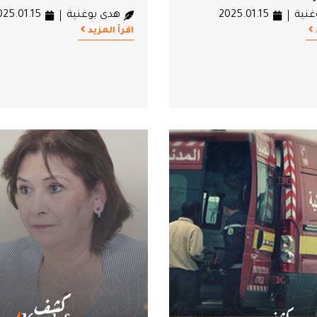
غنية
2025.01.15
هدى بوغنية
025.01.15
اقرأ المزيد