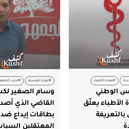
يدة
#عمادة الأطباء
#الثورة التونسية
#الحزب الجمه
س الوطني
وسام الصغير لك
#وسام الصغير
 الأطباء يعلّق
القاضي الذي أصدر
بالتعريفة
بطاقات إيداع ضد
ة
المعتقلين السيا