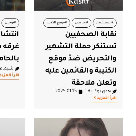
#الصحفيين
#تحريض
#موقع الكتيبة
#تونس
نقابة الصحفيين
انتشال
#نقاية الصحفيين
تستنكر حملة التشهير
غرقه ف
والتحريض ضدّ موقع
بالحام
شيماء 
الكتيبة والقائمين عليه
اقرأ المزيد
وتعلن ملاحقة
هدى بوغنية
2025.01.15
المحرّضين قضائيا
اقرأ المزيد