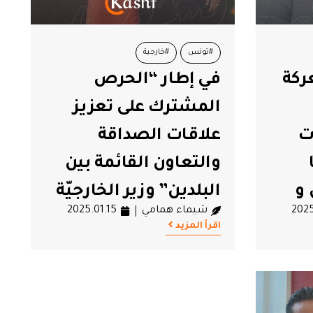
#تونس
#خارجية
ركة
في إطار “الحرص
المشترك على تعزيز
ت
علاقات الصداقة
والتعاون القائمة بين
و
البلدين” وزير الخارجيّة
2025
شيماء همامي
2025.01.15
احها
يُؤدّي زيارة عمل بيوميْن
اقرأ المزيد
إلى روما