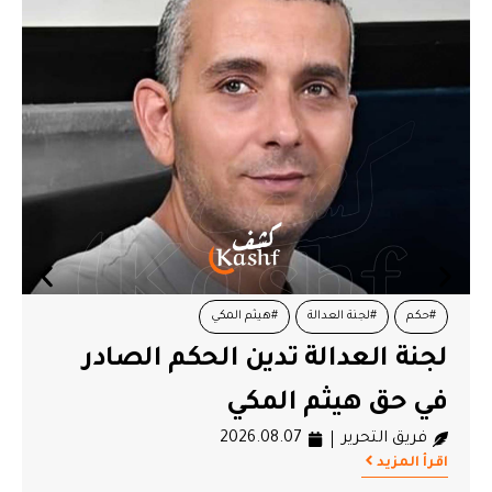
#حكم
#لجنة العدالة
#هيثم المكي
لجنة العدالة تدين الحكم الصادر
في حق هيثم المكي
فريق التحرير
2026.08.07
اقرأ المزيد