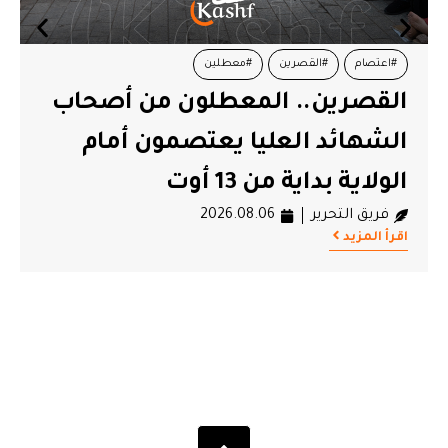
#أموال الشعب
#الصلح الجزائي
#قيس سعيد
من أصحاب
سعيد: حق الدولة في استر
ون أمام
أموال الشعب التونسي ل
بالتقادم
فريق التحرير
2026.08.06
اقرأ المزيد