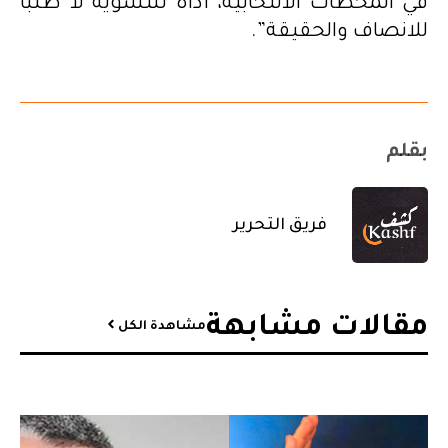
في المحطات الانتخابية، أداةً للتشويه لا طلباً
للانصاف والحقيقة”.
بقلم
فريق التحرير
مقالات مشابهة​
مشاهدة الكل