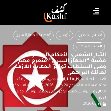
#التيار الشعبي
#تونس
#قضية الجهاز السري
#محمد البراهمي
التيار الشعبي: الأحكام الصادرة في
قضية “الجهاز السري” منعرج مهم
وعلى السلطات توفير الحماية اللازمة
لعائلة البراهمي
أكدت اللجنة المركزية للتيار الشعبي، في بيان صادر عقب
اجتماعها المنعقد يوم 20 جوان 2026، "فشل نظام الحكم
الحالي في الوفاء بجملة الوعود التي رفعها يوم 25 جويلية
2021.
2026.06.22