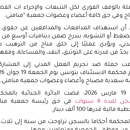
ة بالوقف الفوري لكل التتبعات والإجراء ات الق
 وفي حق كافة أعضاء وعضوات جمعية “منامتي.
ن استهداف المدافعات والمدافعين عن حقوق ال
الضغط أو التشويه، يندرج ضمن ديناميات أوسع من 
دني، ويؤدي عمليًا إلى خلق مناخ من الترهيب د
يحدّ من قدرته على التوثيق، النقد، والمساءلة، وفقها
عت حملة ضد تجريم العمل المدني إلى المشار
 سعدية مصباح وأعضاء وعضوات جمعية منامتي.
يذكر أنه في 19 مارس 2026، قضت الدائرة الجنائية ب
 لمدة 8 سنوات
في حق رئيسة جمعية منا
ية قدرها 100 ألف دينار.
لمحكمة أحكاما بالسجن تراوحت من سنة إلى ثلاث