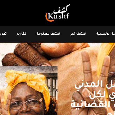
 الرئيسية
كشف خبر
كشف معلومة
تقارير
تفرجو
ل المدني
ي لكل
 القضائية