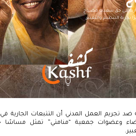
ح
جارية في حق سعدية مصباح
بحرية التنظيم والتعبير.
 ضد تجريم العمل المدني أن التتبعات الجارية ف
اء وعضوات جمعية “منامتي” تمثل مساسًا خطي
بير.