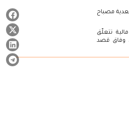
20،عندما تم إيقاف سعدية مصباح
لية تتعلّق
ن وفاق قصد