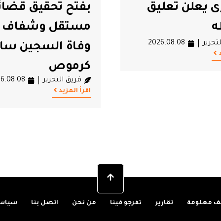
تحقيق قضائي
دون قيادة
فريق التحرير
6.08.08
ل وشفاف في
اقرأ المزيد
السجين سالم
ص
تحرير
2026.08.08
 معلومة
تقارير
تفرجو فينا
من نحن
اتصل بنا
سياسة