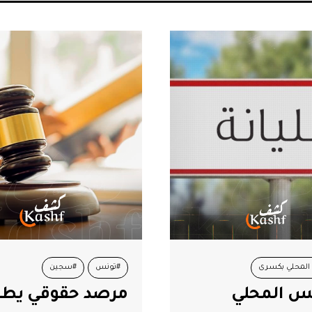
#سجين
#تونس
حقوقي يطالب
العجبوني: تسير ال