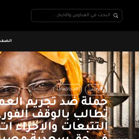
الصفحة
#تونس
#محاكمات
حملة ضد تجريم العم
تطالب بالوقف الفور
التتبعات والإجراء ات