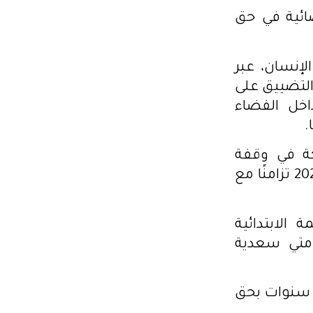
ضائية في حق
إنسان، عبر
التضييق على
اخل الفضاء
.
كة في وقفة
تضامنية أمام محكمة الاستئناف بتونس يوم الجمعة 19 جوان 2026 تزامنًا مع
المحكمة الابتدائية
متي سعدية
 سنوات بحق