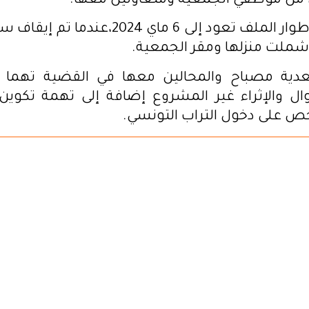
من موظفي الجمعية ومتعاونين معها.
يُشار إلى أن أطوار الملف تعود إلى 6 ماي 24
شملت منزلها ومقر الجمعية.
ية مصباح والمحالين معها في القضية تهما ما
ال والإثراء غير المشروع إضافة إلى تهمة تكوي
على دخول التراب التونسي.