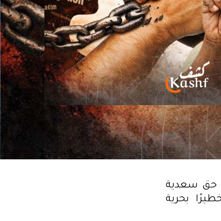
ي حق سعدية
رًا بحرية