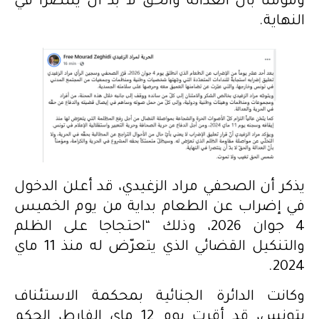
ومؤمناً بأنّ العدالة والحقّ لا بدّ أن ينتصرا في
النهاية.
يذكر أن الصحفي مراد الزغيدي، قد أعلن الدخول
في إضراب عن الطعام بداية من يوم الخميس
4 جوان 2026، وذلك “احتجاجا على الظلم
والتنكيل القضائي الذي يتعرّض له منذ 11 ماي
2024.
وكانت الدائرة الجنائية بمحكمة الاستئناف
بتونس، قد أقرت يوم 12 ماي الفارط، الحكم