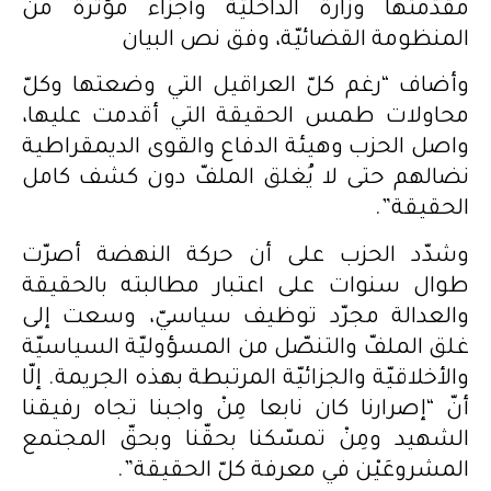
مقدّمتها وزارة الداخليّة وأجزاء مؤثّرة من
المنظومة القضائيّة، وفق نص البيان
وأضاف “رغم كلّ العراقيل التي وضعتها وكلّ
محاولات طمس الحقيقة التي أقدمت عليها،
واصل الحزب وهيئة الدفاع والقوى الديمقراطية
نضالهم حتى لا يُغلق الملفّ دون كشف كامل
الحقيقة”.
وشدّد الحزب على أن حركة النهضة أصرّت
طوال سنوات على اعتبار مطالبته بالحقيقة
والعدالة مجرّد توظيف سياسيّ، وسعت إلى
غلق الملفّ والتنصّل من المسؤوليّة السياسيّة
والأخلاقيّة والجزائيّة المرتبطة بهذه الجريمة. إلّا
أنّ “إصرارنا كان نابعا مِنْ واجبنا تجاه رفيقنا
الشهيد ومِنْ تمسّكنا بحقّنا وبحقّ المجتمع
المشروعَيْن في معرفة كلّ الحقيقة”.