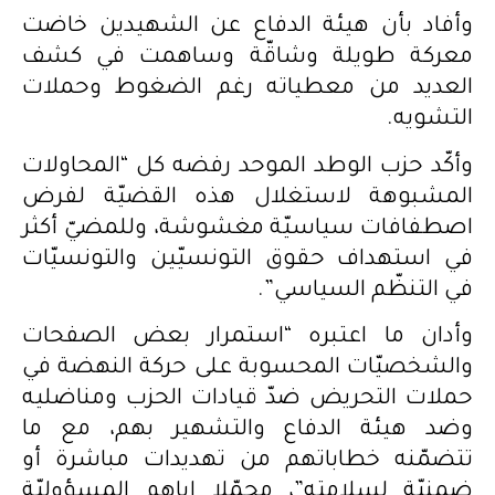
وأفاد بأن هيئة الدفاع عن الشهيدين خاضت
معركة طويلة وشاقّة وساهمت في كشف
العديد من معطياته رغم الضغوط وحملات
التشويه.
وأكّد حزب الوطد الموحد رفضه كل “المحاولات
المشبوهة لاستغلال هذه القضيّة لفرض
اصطفافات سياسيّة مغشوشة، وللمضيّ أكثر
في استهداف حقوق التونسيّين والتونسيّات
في التنظّم السياسي”.
وأدان ما اعتبره “استمرار بعض الصفحات
والشخصيّات المحسوبة على حركة النهضة في
حملات التحريض ضدّ قيادات الحزب ومناضليه
وضد هيئة الدفاع والتشهير بهم، مع ما
تتضمّنه خطاباتهم من تهديدات مباشرة أو
ضمنيّة لسلامته”، محمّلا إياهم المسؤوليّة