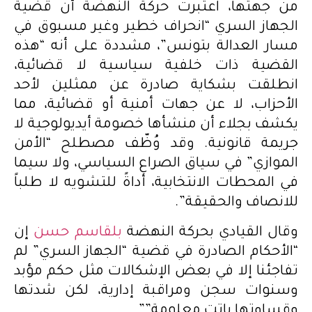
من جهتها، اعتبرت حركة النهضة أن قضية
الجهاز السري “انحراف خطير وغير مسبوق في
مسار العدالة بتونس”، مشددة على أنه “هذه
القضية ذات خلفية سياسية لا قضائية،
انطلقت بشكاية صادرة عن ممثلين لأحد
الأحزاب، لا عن جهات أمنية أو قضائية، مما
يكشف بجلاء أن منشأها خصومة أيديولوجية لا
جريمة قانونية. وقد وُظّف مصطلح “الأمن
الموازي” في سياق الصراع السياسي، ولا سيما
في المحطات الانتخابية، أداةً للتشويه لا طلباً
للانصاف والحقيقة”.
وقال القيادي بحركة النهضة
بلقاسم حسن
إن
“الأحكام الصادرة في قضية “الجهاز السري” لم
تفاجئنا إلا في بعض الإشكالات مثل حكم مؤبد
وسنوات سجن ومراقبة إدارية، لكن شدتها
وقساوتها باتت معلومة””.