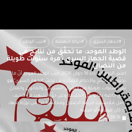
#الجهاز السري
#حركة النهضة
#حزب الوطد
الوطد الموحد: ما تحقّق من نتائج في
قضية الجهاز السري ثمرة سنوات طويلة
من النضال
اعتبر، اليوم الثلاثاء 16 جوان 2026، حزب الوطد الموحد أنّ ما
تحقّق من نتائج والأحكام الصادرة في ملفّ "الجهاز السري" هو
ثمرة سنوات طويلة من النضال السياسيّ والقانونيّ والمدنيّ
الذي خاضه دفاعا عن الحقيقة وعن حقّ الشهيد في كشف
كامل ملابسات جريمة الاغتيال ومحاسبة كلّ من تورّط فيها،
أيّا كان موقعه أو صفته.
2026.06.16