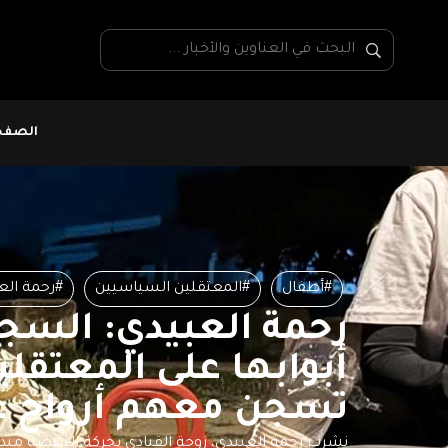
الصفحة
#أطفال
#المعتقلين السياسيين
#رحمة الع
رحمة العبيدي: السجو
أبوابها على المعتقل
تسجن معهم أرواح عا