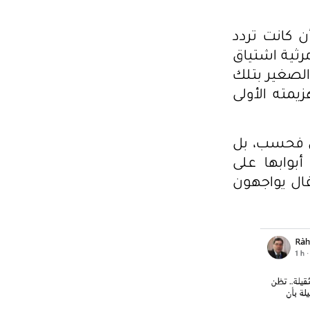
ن كانت تردد
رثية اشتياق
الصغير بتلك
يمته الأولى
ن فحسب، بل
أبوابها على
ال يواجهون