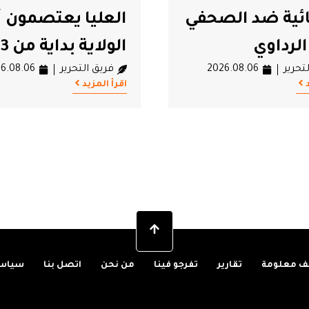
ا يعتصمون أمام
الشعب التونسي 
داية من 13 أوت
يسقط بالتقادم
تحرير
2026.08.06
فريق التحرير
6.08.06
اقرأ المزيد
 معلومة
تقارير
تفرجو فينا
من نحن
اتصل بنا
سياسة