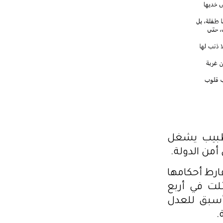
20، وهو سياسي وطبيب يشغل
فارط أحكامها
ثلت في أربع
أسبق للعدل
.