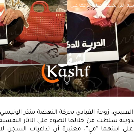
فسية التي يخلفها غياب زوجها على
ن 2026، تدوينة سلطت من خلالها الضوء على الآثار النفسي
على ابنتهما “مي”، معتبرة أن تداعيات السجن لا