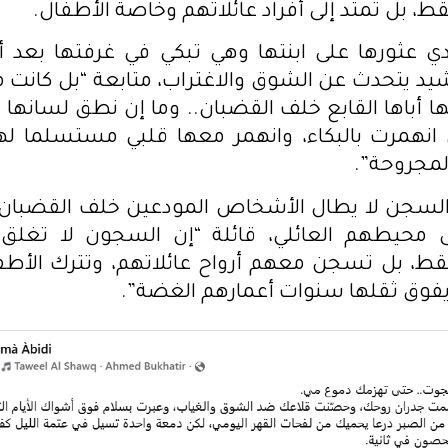
ط، بل تمتد إلى أفراد عائلاتهم وخاصة الأطفال.
ي عثورها على ابنتها وهي تبكي في غرفتها بعد أ
د يتحدث عن الشوق والاغتراب، متابعة “بل كانت م
ها أباها القابع خلف القضبان.. وما إن نطق لسانها 
انهمرت بالبكاء، وانهمر معها قلبي مستسلما لهز
المجروحة”.
لسجن لا يطال الأشخاص المودعين خلف القضبا
لى محيطهم العائلي، قائلة “إن السجون لا تغلق 
قط، بل تسجن معهم أرواح عائلاتهم، وتترك الأطف
يفوق ثقلها سنوات أعمارهم الغضة”.