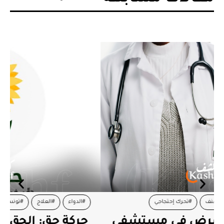
#الدواء
#العلاج
#تونس
#حركة حق
حركة حق: الحق في العلاج ليس