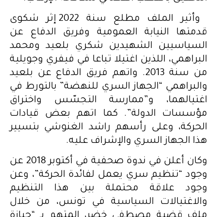
وأثير الملف مطلع سنة 2022 إثر شكوى
قدمتها النيابة العمومية وفريق الدفاع عن
السياسيين الشهيدين شكري بلعيد ومحمد
البراهمي، اللذين اغتيلا تباعا في فيفري وجويلية
من سنة 2013. واتهم فريق الدفاع عن بلعيد
والبراهمي “الجهاز السري للنهضة” بالتورط في
اغتيالهما، و”ممارسة التجسّس واختراق
مؤسسات الدولة”. كما اتهم بعض قيادات
الحركة، وعلى رأسهم راشد الغنوشي بتسيير
هذا الجهاز السري والإشراف عليه.
وكان أعلن في ندوة صحفية في أكتوبر 2018 عن
وجود “تنظيم سري يعمل لفائدة الحركة”، وعن
وجود علاقة محتملة بين هذا التنظيم
والاغتيالات السياسية في تونس، من خلال
ملف قضية مصطفى خضر، المتهم بـ “حيازة