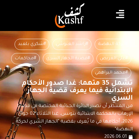
#حركة النهضة
#راشد الغنوشي
#شكري بلعيد
#علي العريض
#قضية الجهاز السري
#محاكمات
#محمد البراهمي
تشمل 35 متهما: غدا صدور الأحكام
الإبتدائية فيما يعرف قضية الجهاز
السري
من المنتظر أن تصدر الدائرة الجنائية المختصة في قضايا
الإرهاب بالمحكمة الابتدائية بتونس، غدا الثلاثاء 02 جوان
2026، أحكامها في ما يُعرف بقضية "الجهاز السري لحركة
النهضة".
2026.06.01