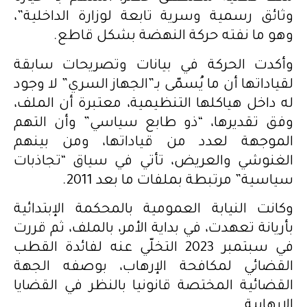
وثائق رسمية وسرية تابعة لوزارة الداخلية”،
وهو ما نفته حركة النهضة بشكل قاطع.
وأكدت الحركة في بيانات وتصريحات سابقة
لقياداتها أن ما يُسمّى بـ”الجهاز السري” لا وجود
له داخل هياكلها التنظيمية، معتبرة أن الملف،
وفق تقديرها، “ذو طابع سياسي” وأن التهم
الموجهة لعدد من قياداتها، ومن بينهم
الغنوشي والعريض، تأتي في سياق “تجاذبات
سياسية” مرتبطة بملفات ما بعد 2011.
وكانت النيابة العمومية بالمحكمة الإبتدائية
بأريانة تعهدت، في بداية الأمر، بالملف، ثم قررت
في سبتمبر 2023 التخلّي عنه لفائدة القطب
القضائي لمكافحة الإرهاب، بوصفه الجهة
القضائية المختصة قانونيا بالنظر في القضايا
الإرهابية.