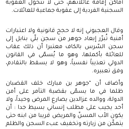
أماكن إقامة عائلاتهم، حتى لا تتحوّل العقوبة
السجنية الفردية إلى عقوبة جماعية للعائلات.
وقال العجبوني إنه لا حجج قانونية ولا اعتبارات
أمنية تُبرّر إبعاد جوهر من سجن بلّي بنابل إلى
سجن السّرس بالكاف معتبرا أن ذلك عقاب
للعائلة بأكملها، وهو ما يُسمّى في القانون
الدولي تعذيباً نفسياً، وهو لا يسقط بالتقادم،
وفق تعبيره.
وأضاف أن “جوهر بن مبارك خلف القضبان
ظلما في ما يسمّى بقضية التآمر على أمن
الدولة، ووالده عزالدين يصارع المرض وحيداً، ولا
أحد يجيب على مطلب إنساني بسيط جدا : أن
يكون الأب المسنّ والمريض قريبا من ابنه حتى
يتمكّن من زيارته وتخفيف عبء السجن والظلم