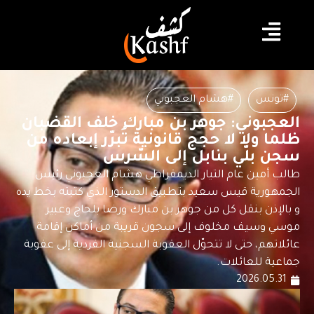
#تونس
#هشام العجبوني
العجبوني: جوهر بن مبارك خلف القضبان
ظلما ولا لا حجج قانونية تُبرّر إبعاده من
سجن بلّي بنابل إلى السّرس
طالب أمين عام التيار الديمقراطي هشام العجبوني رئيس
الجمهورية قيس سعيد بتطبيق الدستور الذي كتبته بخط يده
و بالإذن بنقل كل من جوهر بن مبارك ورضا بلحاج وعبير
موسي وسيف مخلوف إلى سجون قريبة من أماكن إقامة
عائلاتهم، حتى لا تتحوّل العقوبة السجنية الفردية إلى عقوبة
جماعية للعائلات.
2026.05.31