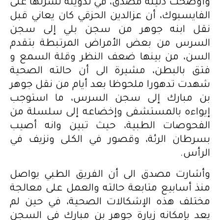
وأوضحت دليلة مصدق، في تدوينة نشرتها على
الفايسبوك، أن عزالدين الحزقي كان يعاني قبل
نقل ابنه جوهر من سجن بلي إلى سجن
السرس من بعض الأمراض المرتبطة بتقدم
السن، من بينها ضعف النظر وقلة السمع و
فتق بالبطن، مشيرة الى أن حالته الصحية
شهدت تدهورا ملحوظا بعد أيام من نقل جوهر
بن مبارك إلى سجن السرس، ما استوجب
إيواءه بالمستشفى وإخضاعه إلى سلسلة من
الفحوصات الطبية، حيث تبين وانه أصيب
بسرطان الرئة، وقصور في الكلى ونزيف في
الرأس.
وأشارت مصدق الى أن الفريق الطبي يواصل
منذ أسابيع متابعة حالته والعمل على معالجة
مختلف هذه الإشكالات الصحية، في حين لم
يعد بإمكانه زيارة جوهر بن مبارك في السجن