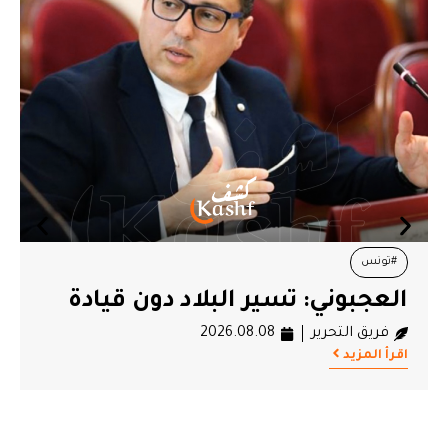
#إسطنبول
#راشد الغنوشي
#منظمات حقوقية
إسطنبول: منظمات حقوقية تركية
تحتج على استمرار احتجاز راشد
الغنوشي
فريق التحرير
2026.08.07
اقرأ المزيد