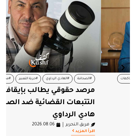
#الصحافة
#الهادي الرداوي
#حرية التعبير
#محاكمات
مرصد حقوقي يطالب بإيقاف
#مرصد الحرية لتونس
التتبعات القضائية ضد الصحفي
هادي الرداوي
فريق التحرير
2026.08.06
اقرأ المزيد