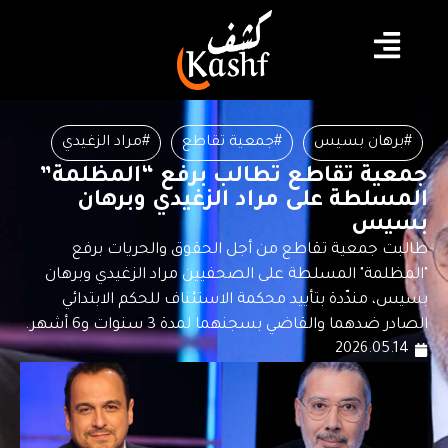
#برهان بسيس
#جمعية تقاطع
#مراد الزغيدي
جمعية تقاطع تطالب برفع “المظلمة”
المسلطة على مراد الزغيدي وبرهان
بسيس
طالبت جمعية تقاطع من أجل الحقوق والحريات برفع
"المظلمة" المسلطة على الصحفيين مراد الزغيدي وبرهان
بسيس، مندّدة بتأييد محكمة الاستئناف للحكم الابتدائي
الصادر ضدهما والقاضي بسجنهما لمدة 3 سنوات و6 أشهر.
2026.05.14