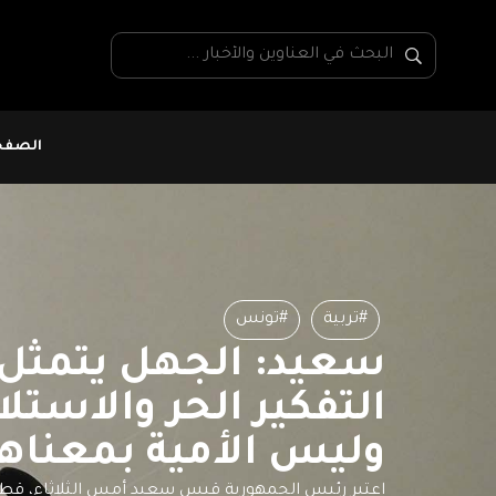
الصفحة
#تربية
#تونس
سعيد: الجهل يتمثل 
التفكير الحر والاستل
وليس الأمية بمعناها
اعتبر رئيس الجمهورية قيس سعيد أمس الثلاثاء، قطاع 