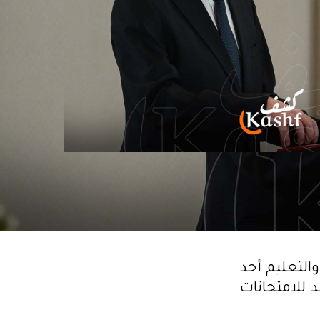
التعليم أحد
 للامتحانات