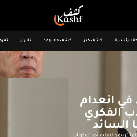
 الرئيسية
كشف خبر
كشف معلومة
تقارير
تفرجو
في انعدام
اب الفكري
 السائد
التربية والتعليم أحد المكونات