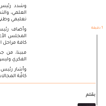
وشدد رئيس ال
العلمي، والت
تعليمي وطني 
1 دقيقة
وأضاف رئيس
المجلس الأعل
كافة مراحل ال
مبينا، من جه
الفكري وليس 
وأشار رئيس ا
كافّة المجالا
بقلم