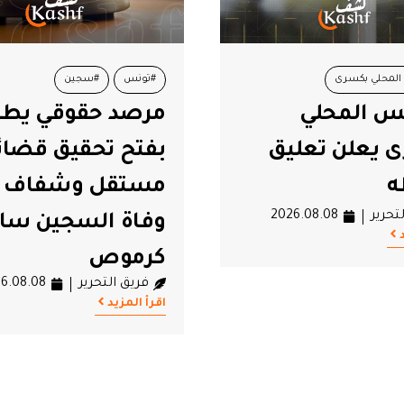
#سجين
#تونس
 حقوقي يطالب
العجبوني: تسير ا
 تحقيق قضائي
دون قيادة
فريق التحرير
.08.08
ل وشفاف في
اقرأ المزيد
 السجين سالم
وص
التحرير
2026.08.08
يد