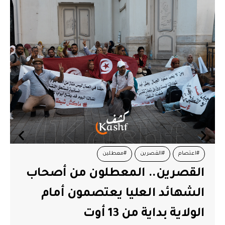
#اعتصام
#القصرين
#معطلين
#أموا
القصرين.. المعطلون من أصحاب
سعيد
الشهائد العليا يعتصمون أمام
أمو
الولاية بداية من 13 أوت
بالت