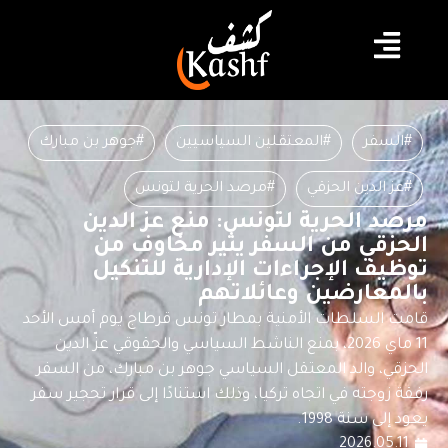
#السفر
#المعتقلين السياسيين
#جوهر بن مبارك
#عز الدين الحزقي
#مرصد الحرية لتونس
مرصد الحرية لتونس: منع عز الدين
الحزقي من السفر يثير مخاوف من
توظيف الإجراءات الإدارية للتنكيل
بالمعارضين وعائلاتهم
قامت السلطات الأمنية بمطار تونس قرطاج يوم أمس الأحد
11 ماي 2026، بمنع الناشط السياسي والحقوقي عزّ الدين
الحزقي، والد المعتقل السياسي جوهر بن مبارك، من السفر
رفقة زوجته في اتجاه تركيا، وذلك استنادًا إلى قرار تحجير سفر
يعود إلى سنة 1998.
2026.05.11