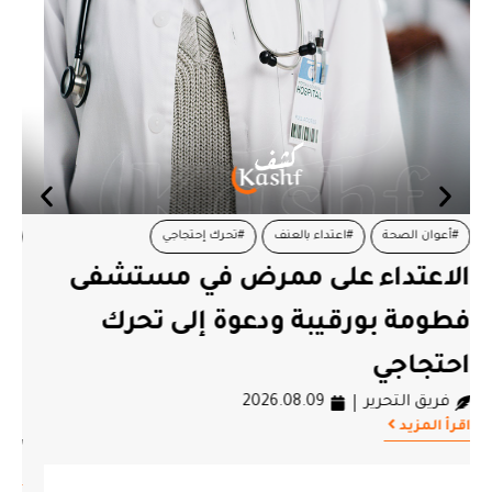
#الدواء
#العلاج
#تونس
#حركة حق
حركة حق: الحق في العلاج ليس
امتيازا والسلطة مطالبة اليوم
بتحمّل مسؤولياتها في حماية
الحق في العلاج
فريق التحرير
2026.08.09
اقرأ المزيد