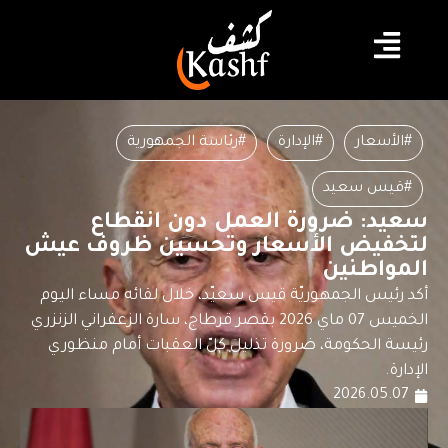
#الأسعار
#الإدارة
#رئاسة الجمهورية
#قيس سعيد
سعيد: ضرورة العمل دون انقطاع
لتخفيض الأسعار وتحسين ظروف عيش
المواطنين
أكد رئيس الجمهوريّة قيس سعيّد، خلال لقائه مساء اليوم
الخميس 07 ماي 2026 بقصر قرطاج، سارة الزعفراني الزنزري
رئيسة الحكومة، ضرورة تذليل كلّ العقبات أمام منظوري
الإدارة.
2026.05.07