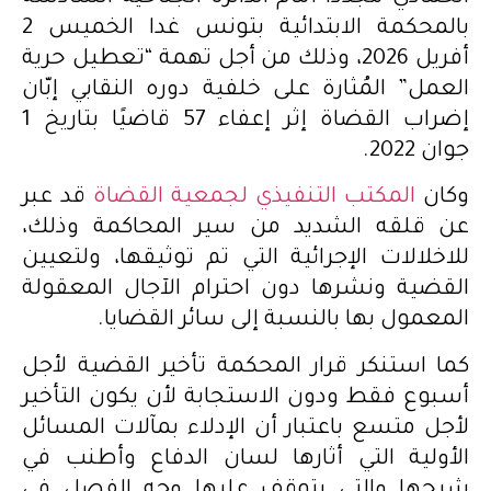
بالمحكمة الابتدائية بتونس غدا الخميس 2
أفريل 2026، وذلك من أجل تهمة “تعطيل حرية
العمل” المُثارة على خلفية دوره النقابي إبّان
إضراب القضاة إثر إعفاء 57 قاضيًا بتاريخ 1
جوان 2022.
وكان
المكتب التنفيذي لجمعية القضاة
قد عبر
عن قلقه الشديد من سير المحاكمة وذلك،
للاخلالات الإجرائية التي تم توثيقها، ولتعيين
القضية ونشرها دون احترام الآجال المعقولة
المعمول بها بالنسبة إلى سائر القضايا.
كما استنكر قرار المحكمة تأخير القضية لأجل
أسبوع فقط ودون الاستجابة لأن يكون التأخير
لأجل متسع باعتبار أن الإدلاء بمآلات المسائل
الأولية التي أثارها لسان الدفاع وأطنب في
شرحها والتي يتوقف عليها وجه الفصل في