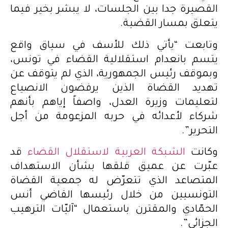
القصيرة جدا بين الجلسات، لا يبشر بخير فيما
يتعلق بمسار القضية.
وتابعت “يأتي ذلك للأسف في سياق واقع
يتسم بانعدام استقلالية القضاء في تونس،
وبموقف رئيس الجمهورية، الذي لم يتوقف عن
تهديد القضاة الذين يرفضون الانصياع
لتعليمات وزيرة العدل، واصفاً إياهم بأنهم
شركاء لأعدائه في حربه المزعومة من أجل
التحرير”.
وكانت
الشبكة العربية لاستقلال القضاء
قد
عبّرت عن عميق قلقها بشأن الاستهداف
المتصاعد الذي تتعرّض له جمعية القضاة
التونسيين من خلال رئيسها القاضي أنس
الحمّادي والمقترن باستعمال “آليّات الترهيب
الجزائي”.