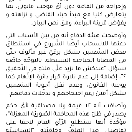
وإخراجه من القاعة دون أيّ موجب قانوني، بما
يتعارض كليا مع مبدأ حياد القاضي و نزاهته و
يقوّض قرينة البراءة، وفق نص البيان.
وأوضحت هيئة الدفاع أنه من بين الأسباب التي
دعتها للانسحاب أيضا الشّروع في استنطاق
بعض المتّهمين بشكل برقيّ غير مألوف حتّى
في القضايا الجناحية البسيطة، بالتوجّه خاصّة
بسؤال “عندكش ما تزيد علّي قلتو في التّحقيق
؟”، إضافة إلى عدم تلاوة قرار دائرة الإتّهام كما
يوجبه القانون، وعدم نقل أجوبة المتهمين
بشكل أمين رغم احتجاجهم و تدخّلات دفاعهم.
وأضافت أنه “لا قيمة ولا مصداقية لأيّ حكم
يصدر في ظلّ هذه المحاكمة الصّوريّة المهزلة”،
مؤكّدة أنها ستطلع الرّأي العام لاحقا على
تفاصيل هذا الملفّ وخلفيّته “السياسيّة