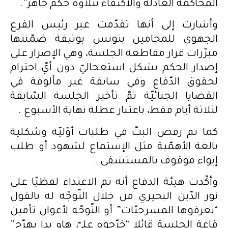
المحاكمة العادلة والاكتفاء بتلاوة حكم جاهز”.
وأشارت إلى أنها تقدّمت عبر رئيس الفرع
الجهوي للمحامين بتونس بوثيقة ضمّنتها
مبرّرات قرار مقاطعة الجلسة، وهي الإصرار على
إصدار الحكم بشكل استعجاليّ دون أيّ احترام
لحقوق الدّفاع وفي سابقة غير مألوفة في
القضايا الجنائيّة تمّ تأخير الجلسة السّابقة
لثلاثة أيام فقط، باعتبار عطلة نهاية الأسبوع .
كما تم رفض البتّ في طلبات أوّليّة وشكلية
بالغة الأهمّية مثل الإستماع لشهود أو طلب
إيواء موقوف بالمستشفى .
وأكّدت هيئة الدفاع أنه تم الاعتداء لفظيّا على
نور الدّين البحيري من خلال التّوجّه له بالقول
“نعرفوها المسرحيّات” أو التّوجّه لأعوان تأمين
قاعة الجلسة قائلا “خرّجوه عليّ هاو بدا يهرّج”