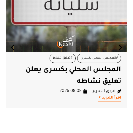
#تونس
#سجين
مرصد حقوقي يطالب بفتح تحقيق
قضائي مستقل وشفاف في وفاة
السجين سالم كرموص
فريق التحرير
2026.08.08
اقرأ المزيد