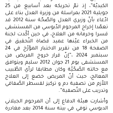
الكيديّة”، إذ تمّ تحريكه بعد أسابيع من 25
جويلية 2021 بمراسلة من وزيرة العدل بناء على
ادّعاء بأنّ وزيري العدل والصّحّة سنة 2012 قد
تعمّدا إخراج المرحوم الدّبوسي من المستشفى
قسرا وحرمانه من العلاج، في حين أكّدت لجنة
من الخبراء عيّنها عميد قضاة التّحقيق في
الصفحة 18 من تقرير الاختبار المؤرّخ في 24
سبتمبر 2024 ،”إنّ قرار خروج المريض من
المستشفى يوم 21 جوان 2012 سليم ويتوافق
مع حالته الصّحّيّة وكان مطابقا لرأي الطّبيب
المعالج، حيث أنّ المريض خضع إلى العلاج
اللاّزم من تصفية دم و تركيز لقسطر الصّفاقي
وتدريب على التّصفية”.
وأشارت هيئة الدفاع إلى أن المرحوم الجيلاني
الدبوسي توفي في بيته سنة 2014 بعد مغادرة