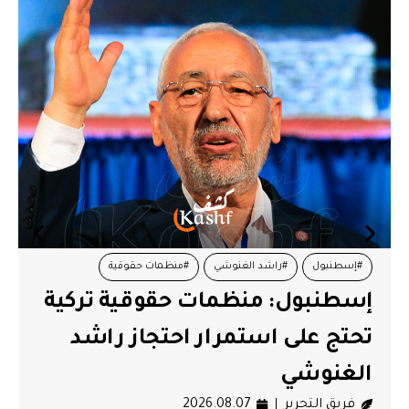
#إسطنبول
#راشد الغنوشي
#منظمات حقوقية
إسطنبول: منظمات حقوقية تركية
تحتج على استمرار احتجاز راشد
الغنوشي
فريق التحرير
2026.08.07