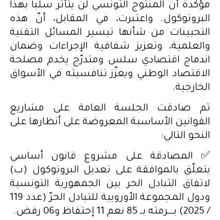
مؤكّدة أنّ المنتوج التونسي لن يتأثّر سلبا بهذا
البروتوكول. واعتبرت، في المقابل، أنّ هذه
التحيينات من شأنها تيسير المسائل التقنية
والعلمية، وتعزيز شفافية الإجراءات وضمان
اندماج اقتصادي سلس ومتدرّج يخدم مصلحة
الاقتصاد الوطني ويعزّز تنافسيته في الأسواق
الخارجية.
ثم صادقت الجلسة العامة على مشاريع
القوانين الأساسية المعروضة على أنظارها على
النحو التالي:
✅ المصادقة على مشروع قانون أساسي
يتعلّق بالموافقة على تعديل البروتوكول (ب)
لاتفاق التبادل الحر بين الجمهورية التونسية
ودول المجموعة الأوروبية للتبادل الحرّ (عدد 119
/ 2025) بــــرمته بــ 85 نعم 11 إحتفاظ و06 رفض.