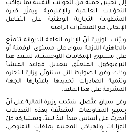
إلى تحيين جملة من الجوانب التقنية بما يواكب
التحوّلات العالمية والإقليمية ويعزّز قدرة
المنظومة التجارية الوطنية على التفاعل
الإيجابي مع المتغيّرات الراهنة.
وبيّنت الوزيرة أنّ الإدارة العامة للديوانة تتمتّع
بالجاهزية اللازمة سواء على مستوى الرقمنة أو
على مستوى الإمكانيات اللوجستية، لتنفيذ هذا
البروتوكول المتعلّق بتعديل قواعد المنشأ
وذلك وفق الضوابط التي ستتولّى وزارة التجارة
وتنمية الصادرات تحديدها باعتبارها الجهة
المشرفة على هذا الملف.
وفي سياق متّصل، شدّدت وزيرة المالية على أنّ
جميع المفاوضات المتعلّقة بهذه التعديلات
أُنجزت على أساس مبدأ الندّ للندّ، وبمشاركة كلّ
الوزارات والهياكل المعنية بملفات التفاوض،