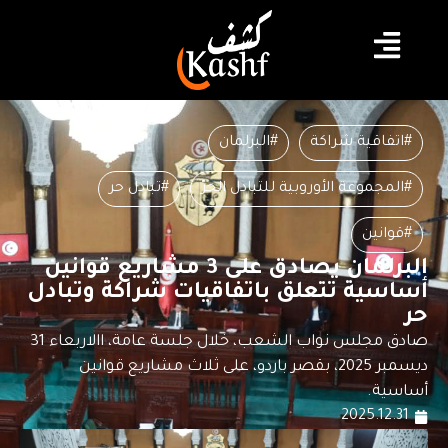
#اتفاقية شراكة
#البرلمان
#المجموعة الأوروبية للتبادل الحرّ
#تبادل حر
#قوانين
البرلمان يصادق على 3 مشاريع قوانين
أساسية تتعلق باتفاقيات شراكة وتبادل
حر
صادق مجلس نواب الشعب، خلال جلسة عامة، االاربعاء 31
ديسمبر 2025، بقصر باردو، على ثلاث مشاريع قوانين
أساسية.
2025.12.31