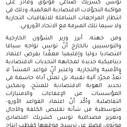
تونس كشريك صناعي موثوق وقادر على
مواكبة التحوّلات الاقتصادية العالمية، وذلك في
انتظار المراجعات الشاملة للاتفاقيات التجارية
ولا سيما تلك المبرمة مع الاتحاد الأوروبي.
ومن جهته، أبرز وزير الشؤون الخارجية
والتونسيين بالخارج أنّ تونس تواجه سياقا
اقتصاديا دوليا وإقليميا معقّدا يفرض اعتماد
ديناميكية جديدة لمجابهة التحديات الاقتصادية
والأمنية والتجارية. واعتبر أنّ قواعد المنشأ لا
تُعدّ مجرّد آلية تقنية، بل تمثّل أداة حاسمة في
تحديد الهوية الاقتصادية للمنتَج، وتمكين
المؤسسات من الإعفاءات والامتيازات
التفاضلية. وأكّد أنّ اعتماد القواعد الأورو-
متوسطية من شأنه تقليص الكلفة والآجال
وتعزيز مصداقية تونس كشريك اقتصادي
موثوق، فضلا عن ترسيخ موقعها كقطب إنتاج