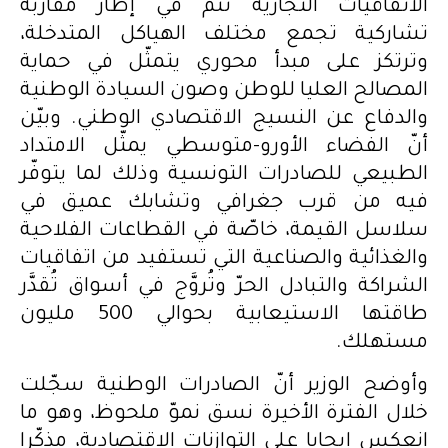
الاتفاقيات التجارية تتمّ في إطار مقاربة
تشاركية تجمع مختلف الهياكل المتدخلة،
وترتكز على مبدأ محوري يتمثّل في حماية
المصالح العليا للوطن وصون السيادة الوطنية
والدفاع عن النسيج الاقتصادي الوطني. وبيّن
أنّ الفضاء الأورو-متوسطي يمثّل الامتداد
الطبيعي للصادرات التونسية وذلك لما يتوفّر
فيه من قرب جغرافي وتشابك عميق في
سلاسل القيمة، خاصّة في القطاعات الفلاحية
والغذائية والصناعية التي تستفيد من اتفاقيات
الشراكة والتبادل الحرّ وتُروَّج في أسواق تُقدَّر
طاقتها الاستيعابية بحوالي 500 مليون
مستهلك.
وأوضح الوزير أنّ الصادرات الوطنية سجّلت
خلال الفترة الأخيرة نسق نموّ ملحوظ، وهو ما
انعكس إيجابا على التوازنات الاقتصادية، مذكّرا