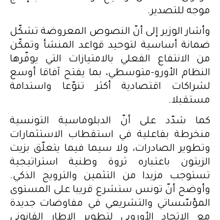
موجه للتصدير.
وأشار الوزير إلى أنّ النصوص المعروضة تشكّل
ضمانة أساسية لتوحيد قواعد المنشأ وتمكّن
من الانتفاع الفعلي بالامتيازات التي يوفّرها
النظام الأورو-متوسطي، بما يفتح آفاقا أوسع
لشراكات اقتصادية أكثر تنوّعا واستدامة
مستقبلا.
كما شدّد على أنّ الدبلوماسية التونسية
منخرطة بفاعلية في استقطاب الاستثمارات
وتطوير الصادرات، ولا سيما فيما يتعلّق بزيت
الزيتون باعتباره ثروة وطنية استراتيجية
تستوجب مزيدا من التثمين والترويج الذكي.
وأوضح أنّ تونس ستشرع قريبا على المستوى
المؤسّساتي والتشريعي في مفاوضات جديدة
مع الاتحاد الأوروبي لتطوير الإطار القانوني