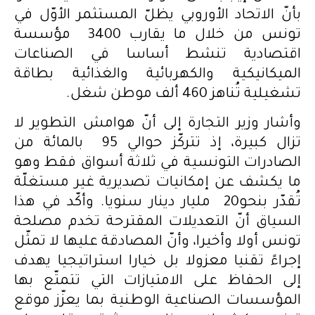
بأنّ الاتحاد الأوروبي يظلّ المستثمر الأوّل في
تونس من خلال ما يقارب 3400 مؤسسة
اقتصادية تنشط أساسا في الصناعات
الميكانيكية والكهربائية والغذائية بطاقة
تشغيلية تُناهز 460 ألف موطن شغل.
وأشار وزير التجارة إلى أنّ هوامش التطوير لا
تزال كبيرة، إذ تتركّز حوالي 95 بالمائة من
الصادرات التونسية في ثلاثة أسواق فقط وهو
ما يكشف عن إمكانيات تصديرية غير مستغلّة
تُقدّر بنحو20 مليار دينار سنويا. وأكّد في هذا
السياق أنّ التعديلات المقترحة تخدم مصلحة
تونس أولا وأخيرا، وأنّ المصادقة عليها لا تمثّل
إجراءً تقنيا معزولا بل خيارا استراتيجيا يهدف
إلى الحفاظ على الامتيازات التي تتمتّع بها
المؤسسات الصناعية الوطنية بما يعزّز موقع