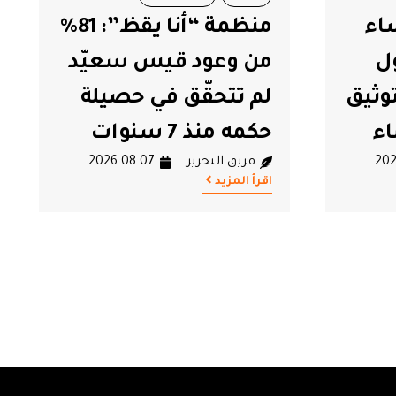
منظمة “أنا يقظ”: 81%
أمين محفوظ: تونس
#القانون
#المحكمة الدستورية
يّد
بين رحلة البحث عن
لة
الأموال الضائعة
والمحكمة الدستورية
202
الغائبة
فريق التحرير
2026.08.06
اقرأ المزيد