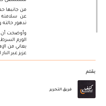
مستشفى صالح
من جانبها ح
عن سلامته 
تدهور حالته و
وأوضحت أن حا
الورم السرطا
يعاني من الإ
عزيز عبر النار ا
بقلم
فريق التحرير