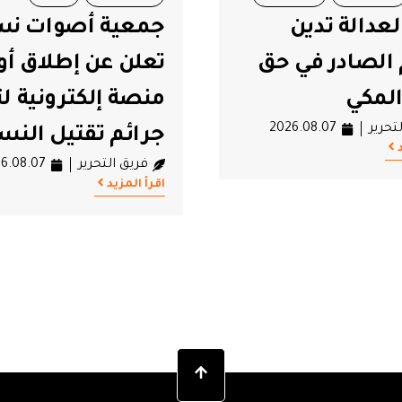
 أصوات نساء
عن إطلاق أول
من وعود قيس سع
لكترونية لتوثيق
لم تتحقّق في حصي
تقتيل النساء
حكمه منذ 7 سنوات
تحرير
2026.08.07
فريق التحرير
6.08.07
اقرأ المزيد