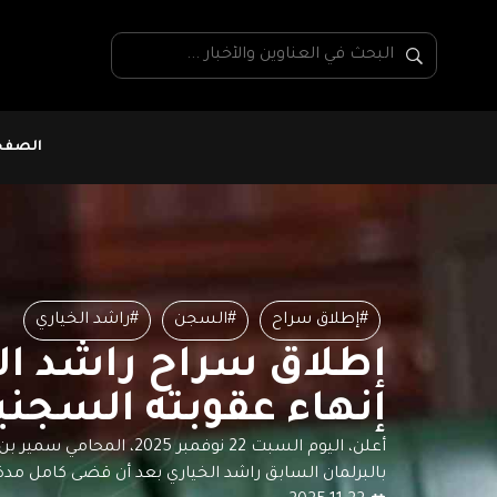
الصفحة
#إطلاق سراح
#السجن
#راشد الخياري
إطلاق سراح راشد ال
إنهاء عقوبته السجني
أعلن، اليوم السبت 22 نوفمبر 025
بالبرلمان السابق راشد الخياري بعد أن قضى كامل مدة