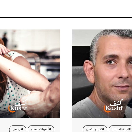
ساء
#تونس
#تونس
#قيس سعيد