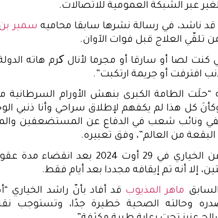
لغير عبر الشبكة العمومية للاتصالات.
 قد ناشد، في رسالة نشرها سابقا محاميه
سمير بن 
ن تلقّي العلاج قبل فوات الآوان.
 كنت لصا أو سارقا أو مجرما لأنال کرم هاته الدولة
 افترفت أو جريمة ارتكبت”.
ه “حلَت الطامة الكبرى بنهش الأورام السرطانية 
نَ كل هذا لم يكفهم لإطلاق سراحي وأنا ذنبي الو
في ونائب شعب في الدفاع عن المستضعفين وال
البقعة من العالم”، وفق تعبيره.
وتم الإفراج عن الخياري في 29 أوت 2024 بعد ا
ن، إلا أنه تم إيقافه مجددا بعد أيام فقط.
السابق
ماهر المذيوب
قد أفاد بأنّ راشد الخياري
ه وحالته الصحية خطيرة جدًا، وتستوجب نقله 