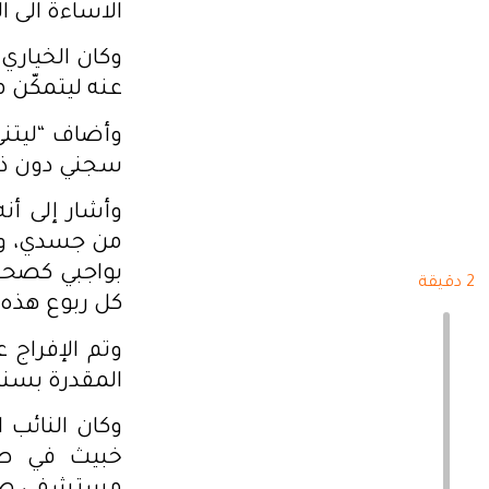
الاساءة الى ا
وكان الخياري
عنه ليتمكّن م
وأضاف “ليتني
سجني دون ذنب
وأشار إلى أن
من جسدي، وكأ
بواجبي كصح
2 دقيقة
كل ربوع هذه 
المقدرة بسنتي
وكان النائب 
خبيث في صدر