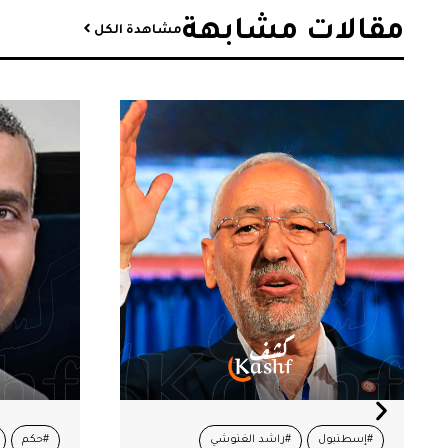
مقالات مشابهة​
مشاهدة الكل
#حكم
#لجنة العدالة
#هيثم المكي
#أصوات ن