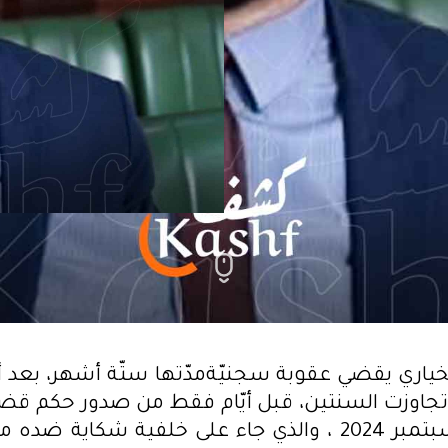
خياري يقضي عقوبة سجنيّةمدّتها ستّة أشهر، بعد أ
تجاوزت السنتين، قبل أيّام فقط من صدور حكم قضا
الجمعة 27 سبتمبر 2024 ، والذي جاء على خلفية شكاية