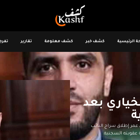
 الرئيسية
كشف خبر
كشف معلومة
تقارير
تفرجو
خياري بعد
ة
2، المحامي سمير بن عمر إطلاق سراح النائب
 عقوبته السجنية.