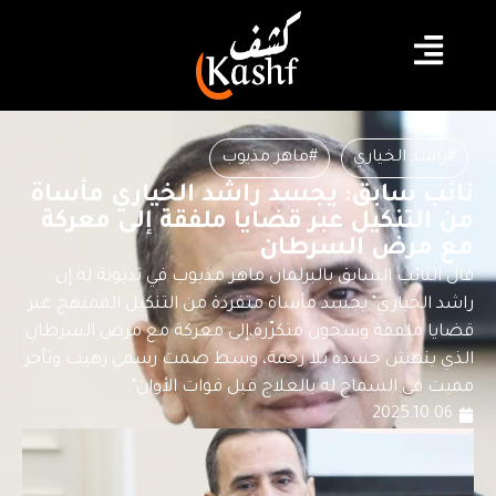
#راشد الخياري
#ماهر مذيوب
نائب سابق: يجسد راشد الخياري مأساة
من التنكيل عبر قضايا ملفقة إلى معركة
مع مرض السرطان
قال النائب السابق بالبرلمان ماهر مذيوب في تديونة له إن
راشد الخياري" يجسد مأساة متفردة من التنكيل الممنهج عبر
قضايا ملفقة وسجون متكرّرة،إلى معركة مع مرض السرطان
الذي ينهش جسده بلا رحمة، وسط صمت رسمي رهيب وتأخر
مميت في السماح له بالعلاج قبل فوات الأوان".
2025.10.06