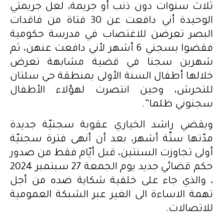
ثلاث سنوات دون ذنب أو جريمة، لعل جريمتي
الوحيدة أني دافعت عن 30 فتاة من فاقدات
البصر تعرضن للاغتصاب في مدرسة حكومية
فقضوا بسجني 6 أشهر لأني دافعت عنهن، ثم
شهرين سجنا في قضية مشابهة تعرض
خلالها أطفال السنة الأولى بمنطقة حي سلتان
للتحرش، وحين انتصرت لهؤلاء الأطفال
سجنوني ظلما”.
ويقضي راشد الخياري عقوبة سجنيّة جديدة
مدّتها ستّة أشهر، بعد أن أنهى فترة سجنيّة
أولى تجاوزت السنتين، قبل أيّام فقط من صدور
حكم قضائي جديد يوم الجمعة 27 سبتمبر 2024
، والذي جاء على خلفية شكاية ضده من أجل
تهمة الاساءة الى الغير عبر الشبكة العمومية
للاتصالات.