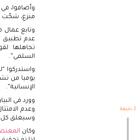
وأضافوا، في 
منزع، شحّت ا
وتابع عمال م
تجاهلها لقوا
السلمي”.
واستدركوا “ل
يوميا من تش
الإنسانية”.
وورد في البي
وعدم الامتثا
2 دقيقة
وسيغلق كل با
وكان
المعتص