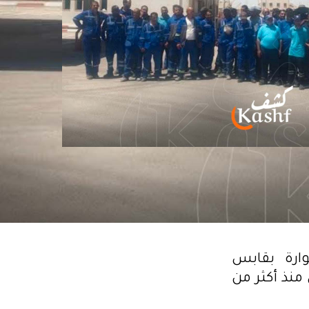
معمل غاز نوارة بقابس
نذ أكثر من