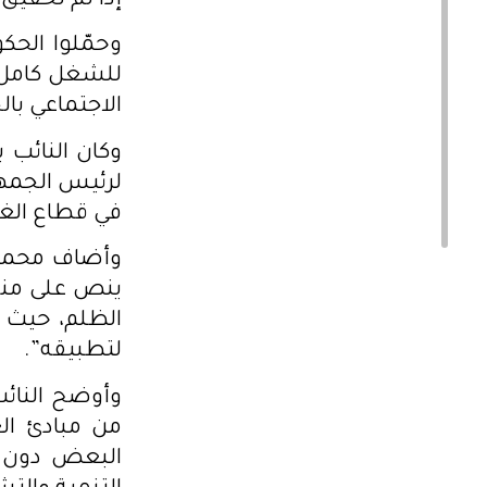
إذا تم تحقيق
وحمّلوا الحك
للشغل كامل 
الاجتماعي بال
وكان النائب 
لرئيس الجمه
في قطاع الغا
وأضاف محمد 
ينص على منع 
الظلم، حيث ل
لتطبيقه”.
وأوضح النائب
من مبادئ الع
البعض دون ا