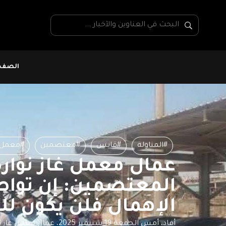
الصفحة
#المناولة
#قابس
#معتصمين
#معمل غ
عمال معمل غاز نوارة
المعتصمين: إن تواص
الإهمال فلن يكون ل
أفاد، أمس الجمعة 19 سبتمبر 5