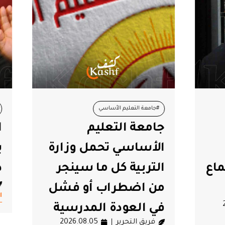
تعليم الأساسي
#تونس
#صلاح الدين السالمي
التعليم
السالمي: الاتحاد 
رسية
#وزارة التربية
سي تحمل وزارة
يظل صامتًا ولن ي
ة كل ما سينجر
دون حراك
فريق التحرير
6.08.05
طراب أو فشل
اقرأ المزيد
عودة المدرسية
تحرير
2026.08.05