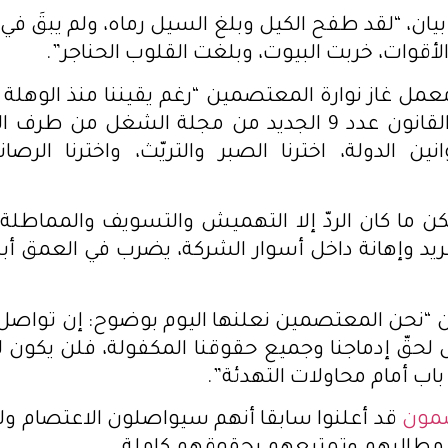
بيان، “لقد طفح الكيل وبلغ السيل رماه، ولم يبقَ ف
لأقوات، خربت البيوت، وبلغت القلوب الحناجر”.
عمل غاز نوارة المعتصمين “رغم يقيننا منذ الوهلة ا
عدم تطبيق القانون عدد 9 الجديد من مجلة الشغل من 
نين الدولة، اخترنا الصبر والتريّث، واخترنا الرصا
كن ما كان الردّ إلا التهميش والتسويف والمماطلة
ريد وإهانة داخل أسوار الشركة، يضرب في العمق 
ان “نحن المعتصمين نعلنها اليوم بوضوح: إن تواصل 
ل لحقّ إدماجنا وجميع حقوقنا المكفولة، فلن يكون 
ب أمام محاولات التهدئة”.
مون
قد أعلنوا سابقا أنهم سيواصلون الاعتصام ولن