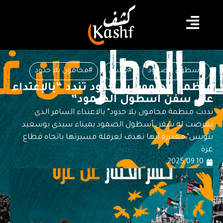
#أسطول الصمود
#تونس
#محامون بلا حدود
منظمة محامون بلا حدود تندد “بالإعتداء
على سفن أسطول الصمود”
نددت منظمة محامون بلا حدود” بالاعتداء السافر الذي
تعرضت له سفن أسطول الصمود بميناء سيدي بوسعيد
بتونس"،معتبرة أنها تهدف لعرقلة مسيرتها باتجاه قطاع
غزة.
2025.09.10