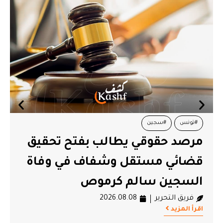
#تونس
حقيق
العجبوني: تسير البلاد دون قيادة
فريق التحرير
2026.08.08
فاة
اقرأ المزيد