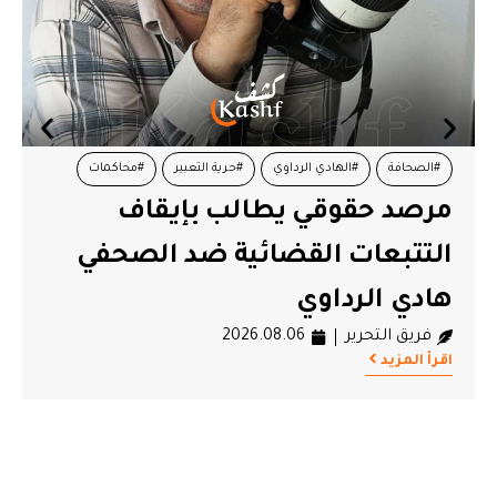
#الصحافة
#الهادي الرداوي
#حرية التعبير
#محاكمات
مرصد حقوقي يطالب بإيقاف
#مرصد الحرية لتونس
التتبعات القضائية ضد الصحفي
هادي الرداوي
فريق التحرير
2026.08.06
اقرأ المزيد