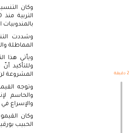
وكان التنسي
بالمندوبيات الجهوية لـ1226 قيم ومرشد د
وشددت التن
المماطلة وا
ويأتي هذا ال
وللتأكيد أنّ
2 دقيقة
المشروعة لن 
وتوجه القيم
والحاسم لإ
والإسراع في 
وكان القيمون و
الحبيب بورقيب