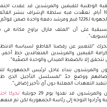
قية الوطنية للقيمين والمرشدين قد عقدت اجتماع
التربية منذ 10 أيام، تعهّدت فيه سلطة الإشراف بنشر الق
فعة واحدة ضمن قوائم اسمية.
سيقية على أن “الملف مازال يراوح مكانه في
لتسويف”.
تحرك “للتعبير عن رفضنا القاطع لسياسة الانتظار
 كرامة القيمين والمرشدين المتعاقدين خط أحمر، 
تتحقق إلا بالضغط الميداني والوحدة الصفّية”.
ون والمرشدون بنداء عاجل لرئيس الجمهورية للت
نصافهم ووضع حدّ “لمسلسل التأجيل الذي طا
تنفيذ التعهدات المعلنة دون أي تأخير إضافي”.
المرشدون قد نفذوا يوم 29 جويلية
تحركا احتج
ة وأرادوا التوجه إلى رئاسة الجمهورية لكن تم منعهم