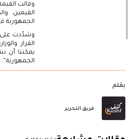
وقالت القيم
القيمين وا
الجمهورية 
وشدّدت على أ
القرار والو
يمكننا أن ن
الجمهورية”.
بقلم
فريق التحرير