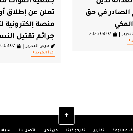
 أصوات نساء
عن إطلاق أول
من وعود قيس سع
لكترونية لتوثيق
لم تتحقّق في حصي
تقتيل النساء
حكمه منذ 7 سنوات
تحرير
2026.08.07
فريق التحرير
6.08.07
اقرأ المزيد
 معلومة
تقارير
تفرجو فينا
من نحن
اتصل بنا
سياسة