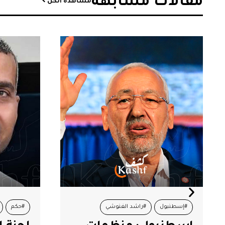
مقالات مشابهة​
مشاهدة الكل
#حكم
#لجنة العدالة
#هيثم المكي
#أصوات ن