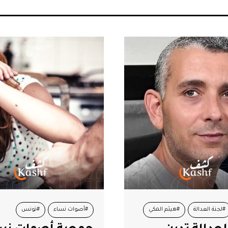
ساء
#تونس
#تونس
#قيس سعيد