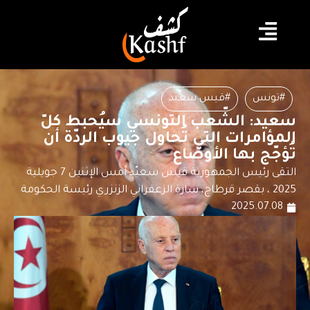
#تونس
#قيس سعيد
سعيد: الشّعب التونسي سيُحبط كلّ
المؤامرات التي تُحاول جيوب الردّة أن
تُؤجّج بها الأوضاع
التقى رئيس الجمهورية قيس سعيّد أمس الإثنين 7 جويلية
2025 ، بقصر قرطاج، سارة الزعفراني الزنزري رئيسة الحكومة
2025.07.08