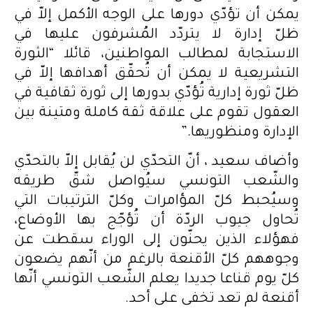
يمكن أن تؤدّي دورها على الوجه الأكمل إلاّ في
ظلّ إدارة لا يتردّد المُشرفون عليها في
الاستجابة لمطالب المواطنين، قائلا “الثورة
التشريعية لا يمكن أن تُحقّق أهدافها إلاّ في
ظلّ ثورة إدارية تُؤدّي بدورها إلى ثورة ثقافية في
العقول تقوم على علاقة ثقة كاملة ومتينة بين
الإدارة ومنظوريها.”
وأضاف سعيد ، أنّ التحدّي لن يُقابل إلاّ بالتحدّي
والشّعب التونسي سيُواصل شقّ طريقه
وسيُحبط كلّ المؤامرات وكلّ الترتيبات التي
تُحاول جيوب الردّة أن تُؤجّج بها الأوضاع،
فهؤلاء الذين يحنّون إلى الوراء سقطت عن
وجوههم كلّ الأقنعة بالرغم من أنّهم يضعون
كلّ يوم قناعا جديدا يعلم الشّعب التونسي أنّها
أقنعة لم تعد تخفى على أحد.