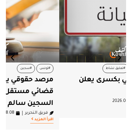
#تونس
#سجين
مرصد حقوقي يطالب بفتح تحقيق
قضائي مستقل وشفاف في وفاة
السجين سالم كرموص
فريق التحرير
2026.08.08
اقرأ المزيد