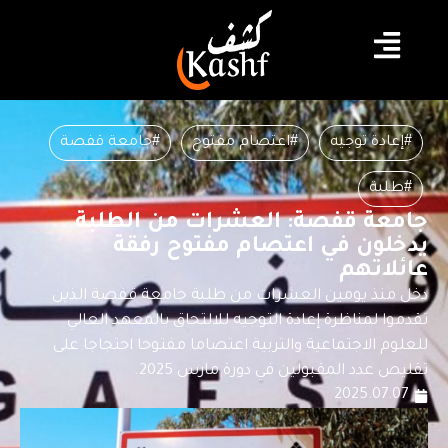
#إعادة توجيه
#اعتصام مفتوح
#جامعة قفصة
#طلبة
جامعة قفصة: العشرات من الطلبة
يدخلون في اعتصام مفتوح رفقة
عائلاتهم
دخل منذ يومين العشرات من طلبة جامعة قفصة الذين
تقدموا لمناظرة إعادة التوجيه للالتحاق بالمعهد العالي
للعلوم الاجتماعية والتربية اعتصاما مفتوحا احتجاجا على
تقليص عدد المقبولين في دورة مارس 2025.
2025.07.07