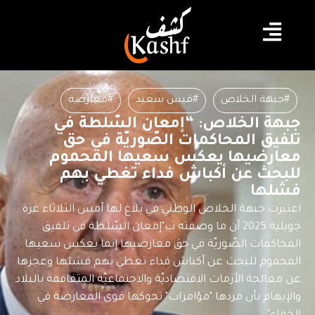
#جبهة الخلاص
#قيس سعيد
#معارضة
جبهة الخلاص: “إمعان السّلطة في
تلفيق المحاكمات الصّوريّة في حق
معارضيها يعكس سعيها المحموم
للبحث عن أكباش فداء تغطي بهم
فشلها
اعتبرت جبهة الخلاص الوطني في بلاغ لها أمس الثلاثاء غرة
جويلية 2025 أن ما وصفته ب"إمعان السّلطة في تلفيق
المحاكمات الصّوريّة في حق معارضيها إنما يعكس سعيها
المحموم للبحث عن أكباش فداء تغطي بهم فشلها وعجزها
عن معالجة الأزمات الاقتصاديّة والاجتماعيّة المتفاقمة بالبلاد
والإيهام بأن مردها "مؤامرات" تحوكها قوى المعارضة في