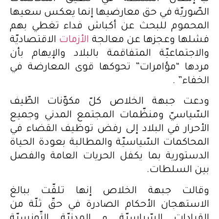
الصّوريّة في حق معارضيها إنما يعكس سعيها
المحموم للبحث عن أكباش فداء تغطي بهم
فشلها وعجزها عن معالجة
الأزمات
الاقتصاديّة
والاجتماعيّة المتفاقمة بالبلاد والإيهام بأن
مردها “مؤامرات” تحوكها قوى المعارضة في
الخفاء” .
ودعت جبهة الخلاص كلّ مكوّنات الطّيف
السّياسيّ ومنظّمات المجتمع المدني وجميع
الأحرار في البلاد إلى رفض توظيف القضاء في
المحاكمات السّياسيّة والمطالبة بعودة الحياة
الدستورية بما يكفل الحريات العامة والفصل
بين السلطات.
وقالت جبهة الخلاص إنها تلقّت ببالغ
الاستهجان الأحكام الصادرة في حقّ ثلّة من
القيادات السّياسيّة و المدنيّة التّونسيّة