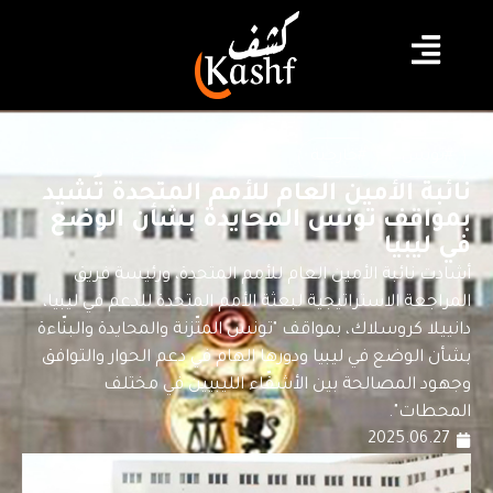
#تونس
#خارجية
نائبة الأمين العام للأمم المتحدة تُشيد
بمواقف تونس المحايدة بشأن الوضع
في ليبيا
أشادت نائبة الأمين العام للأمم المتحدة، ورئيسة فريق
المراجعة الاستراتيجية لبعثة الأمم المتحدة للدعم في ليبيا،
دانييلا كروسلاك، بمواقف "تونس المتّزنة والمحايدة والبنّاءة
بشأن الوضع في ليبيا ودورها الهام في دعم الحوار والتوافق
وجهود المصالحة بين الأشقّاء الليبيين في مختلف
المحطات".
2025.06.27