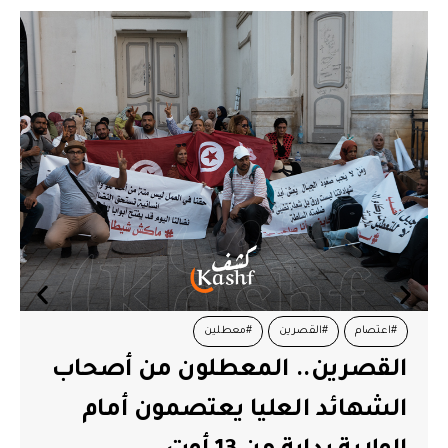
#اعتصام
#القصرين
#معطلين
القصرين.. المعطلون من أصحاب
الشهائد العليا يعتصمون أمام