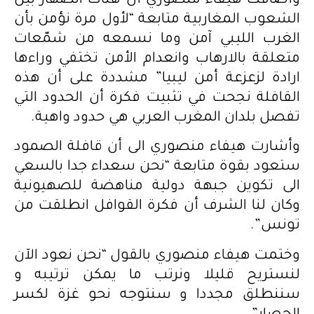
وأضافت هيفاء منصوري أن هناك انصهار بين
الشعوب المغاربية متابعة “لأول مرة نؤمن بأن
الغرب الليبي آمن وما نسمعه من شمّعات
متعلقة بالارهاب وانعدام الأمن تختفي وراءها
ارادة لزعزعة أمن ليبيا” مشددة على أن هذه
القافلة نجحت في تثبيت فكرة أن الحدود التي
تفصل بلدان المغرب العربي هي حدود واهية.
وأشارت هيفاء منصوري الى أن قافلة الصمود
ستعود بقوة متابعة “نحن سعداء جدا بالسعي
الى تكوين جبهة دولية مناهضة للصهيونية
وكان لنا الشرف أن فكرة القوافل انطلقت من
تونس”.
وختمت هيفاء منصوري بالقول “نحن نعود الآن
لنستريح قليلا ونرتب ما يمكن ترتيبه و
سننطلق مجددا و سنتوجه نحو غزة لكسر