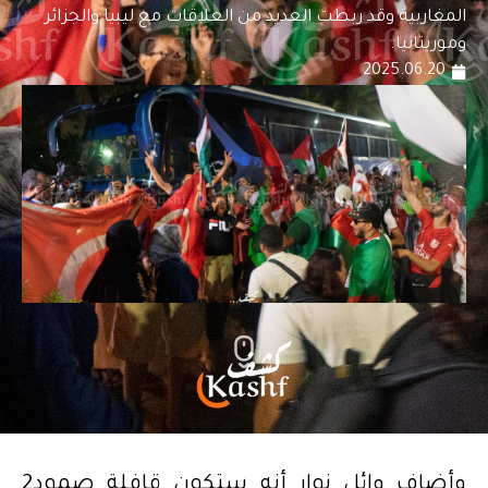
المغاربية وقد ربطت العديد من العلاقات مع ليبيا والجزائر
وموريتانيا.
2025.06.20
وأضاف وائل نوار أنه ستكون قافلة صمود2