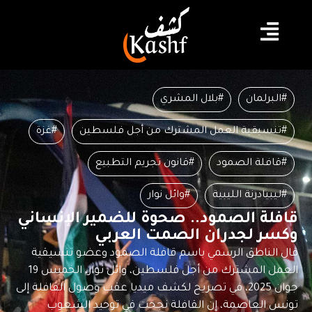
#البرلمان
#بلال المشري
#تنسيقية العمل المشترك من أجل فلسطين
#غزة
#قافلة الصمود
#قانون تجريم التطبيع
#ليبيادرنة الليبية
#وائل نوار
قافلة الصمود.. صحوة للضمير الإنساني
وكسر لجدران الصمت العربي
قال الناطق الرسمي باسم قافلة الصمود وعضو تنسيقية
العمل المشترك من أجل فلسطين، وائل نوار، الخميس 19
جوان 2025، في تصريح لكشف ميديا عقب وصول القافلة إلى
تونس العاصمة، إن القافلة نجحت في توحيد الشعوب