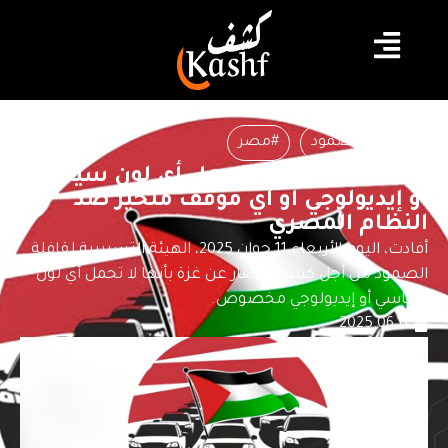
#قافلة الصمود
#مصر
قافلة الصمود : لا نحمل أي لون سياسي
أو إيديولوجي أو أي موقف متحيز ضد
النظام المصري
أفادت، اليوم الأربعاء 11 جوان 2025، الهيئة التسييرية لقافلة
الصمود من أجل كسر الحصار عن غزة بأنها لا تحمل أيّ لون
سياسي أو إيديولوجي مخصوص.
2025.06.11