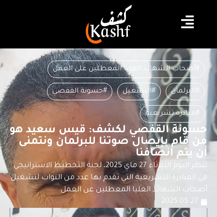
#أصحاب الشهائد العليا المعطلين على العمل
#البرلمان
#التشغيل
#حسونة القفصي
#مبادرة تشريعية
حسونة القفصي لكشف: قيس سعيد هو
من قام بإيصال صوتنا للبرلمان ونتمنى
أن يتم انصافنا
تنظر اليوم الثلاثاء 27 ماي 2025، لجنة التخطيط الاستراتيجي
في المبادرة التشريعية التي تقدم بها عدد من النواب لتشغيل
أصحاب الشهائد العليا المعطلين عن العمل.
2025.05.27