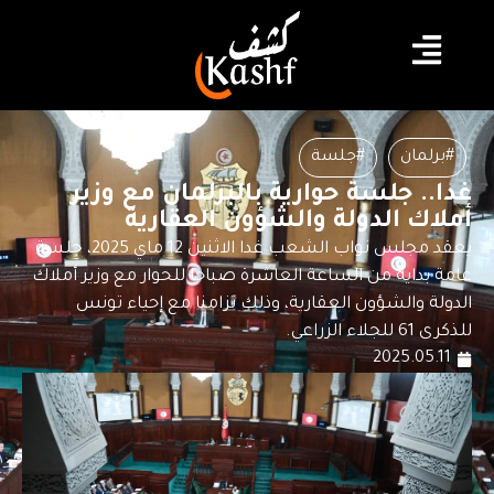
#برلمان
#جلسة
غدا.. جلسة حوارية بالبرلمان مع وزير
أملاك الدولة والشؤون العقارية
يعقد مجلس نواب الشعب غدا الاثنين 12 ماي 2025، جلسة
عامة بداية من الساعة العاشرة صباحا للحوار مع وزير أملاك
الدولة والشؤون العقارية، وذلك تزامنا مع إحياء تونس
للذكرى 61 للجلاء الزراعي.
2025.05.11