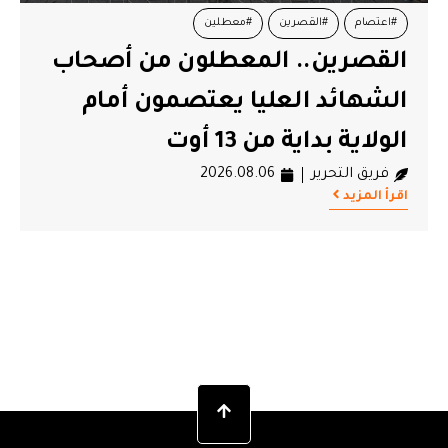
#اعتصام
#القصرين
#معطلين
#أموا
القصرين.. المعطلون من أصحاب
سعيد
الشهائد العليا يعتصمون أمام
أمو
الولاية بداية من 13 أوت
بالت
فريق التحرير
2026.08.06
فريق
اقرأ المزيد
اقرأ ال