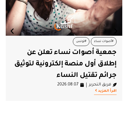
#تونس
#قيس سعيد
ء تعلن عن
منظم
كترونية لتوثيق
قيس سعيّد لم تتحقّق
ء
حكمه منذ 7 سنوات
2
فريق التحرير
2026.08.07
اقرأ المزيد