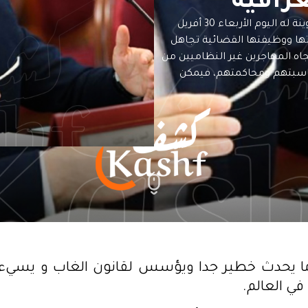
غرافية
قال القيادي بالتيار الديمقراطي هشام العجبوني في تدوينة له اليوم الأربعاء 30 أفريل
هزتها ووظيفتها القضائية تجاهل
تجاه المهاجرين غير النظاميين من
محاسبتهم ومحاكمتهم، فيمكن
ا يحدث خطير جدا ويؤسس لقانون الغاب و يسيء 
ي العالم.