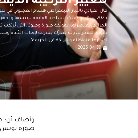
لتغيير التركيبة الديم
2025 إنه "إذا واصلت السلطة القائمة برئيسها و أج
الجرائم العنصرية، الموثّقة صورة وصوتا، التي تُرتكب 
جنوب الصحراء، ولم تتحرّك بسرعة لإيقاف الجُناة و
اعتبارها متواطئة وشريكة في الجريمة".
2025.04.30
وأضاف أن: م
صورة تونس ف