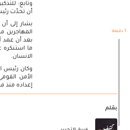
وتابع: للتذك
أن تحدّث رئيس
يشار إلى أن 
1 دقيقة
المهاجرين من
بعد أن عمد أ
ما استنكره ع
الانسان.
وكان رئيس ا
الأمن القومي
إعداده منذ م
بقلم
فريق التحرير