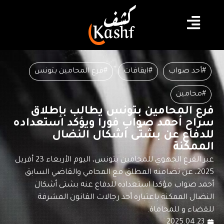
#أحد صواب
#ايقافات
#فرع المحامين بتونس
#محامين
فرع المحامين بتونس يطالب بإطلاق
سراح أحمد صواب فورا ويؤكد استعداده
للدفاع عن بشتّى أشكال النضال
الممكنة
عبر الفرع الجهوي للمحامين بتونس، اليوم الأربعاء 23 أفريل
2025، عن تضامنه المطلق مع المحامي والقاضي السابق
أحمد صواب مؤكدا استعداده للدفاع عنه بشتى أشكال
النضال الممكنة باعتباره أحد رجالات القانون المشرفة
للقضاء و للمحاماة.
2025.04.23