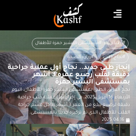
#أطباء
#مستشفى البشير حمزة للأطفال
#نجاح طبي
#وزارة الصحة
إنجاز طبي جديد.. نجاح أول عملية جراحية
دقيقة لقلب رضيع عمره 3 أشهر
بمستشفى البشير حمزة
نجح الفريق الطبي بمستشفى البشير حمزة للأطفال، اليوم
الأربعاء 16 أفريل 2025، في إجراء أول عملية قلب جراحية
دقيقة لرضيع يبلغ من العمر 3 أشهر، داخل قسم جراحة
القلب للأطفال الذي تم تركيزه حديثًا بالمستشفى.
2025.04.16