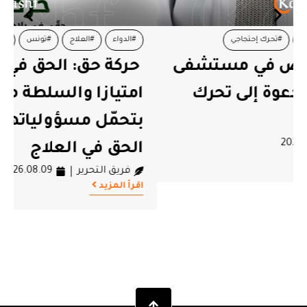
#الدواء
#العلاج
#تونس
#حركة حق
حركة حق: الحق في العلاج ليس
امتيازا والسلطة مطالبة اليوم
بتحمّل مسؤولياتها في حماية
الحق في العلاج
فريق التحرير
2026.08.09
اقرأ المزيد