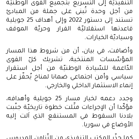
التّنفيذيّة إلى التّسريع بتجميع القوى الوطنيّة
من أجل وحدة تُبنى على جملة من المبادئ
تستند إلى دستور 2022 وإلى أهداف 25 جويلية
قاعدتها استقلاليّة القرار وحريّة الموقف
وسياديّة الخيارات.
وأضافت، في بيان، أن من شروط هذا المسار
المؤسّسات المنتخبة، تشريك كلّ القوى
الدّاعمة للسّيادة الوطنيّة من أجل استقرار
سياسي وأمن اجتماعي ضمانا لمناخ يُحفّز على
إنماء الاستثمار الداخلي والخارجي.
وجدد دعمه لخيار مسار 25 جويلية وأهدافه،
مؤكّدا أن الإجراءات مثّلت خطوة تاريخيّة جنّبت
بلادنا السقوط في المستنقع الذي اَلت إليه
الأوضاع في سوريا.
كما حذّر المكتب التنفيذي من التّزامن المدروس