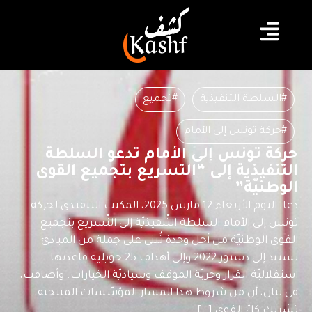
#السلطة التنفيذية
#تجميع
#حركة تونس إلى الأمام
حركة تونس إلى الأمام تدعو السلطة
التنفيذية إلى “التسريع بتجميع القوى
الوطنيّة”
دعا، اليوم الأربعاء 12 مارس 2025، المكتب التنفيذي لحركة
تونس إلى الأمام السلطة التّنفيذيّة إلى التّسريع بتجميع
القوى الوطنيّة من أجل وحدة تُبنى على جملة من المبادئ
تستند إلى دستور 2022 وإلى أهداف 25 جويلية قاعدتها
استقلاليّة القرار وحريّة الموقف وسياديّة الخيارات. وأضافت،
في بيان، أن من شروط هذا المسار المؤسّسات المنتخبة،
تشريك كلّ القوى […]