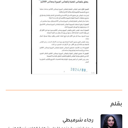
بقلم
رجاء شرميطي