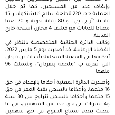
27 شخصا بين أمنيين وعسكريين ومدنيين
وإيقاف عدد من المسلحين. كما تم خلال
العملية حجز 220 قطعة سلاح كلاشنكوف و 15
قاذفة “آر بي جي” و 80 رمانة يدوية و 70 لغما
مضادا للدبابات مع كشف 4 مخازن أسلحة خارج
المدينة.
وكانت الدائرة الجنائية المتخصصة بالنظر في
القضايا الإرهابية، قد أصدرت يوم 5 مارس 2022،
أحكامها في القضية المتعلقة بأحداث بن قردان
التي تُعرف ب “ملحمة بنقردان”، وشملت 96
متهما.
وأصدرت الدائرة المعنية أحكاما بالإعدام في حق
16 متهما، وأحكاما بالسجن بقية العمر في حق
15 متهما وأحكاما بالسجن تتراوح بين 30 سنة
و4 سنوات في حق عدد من المتهمين، في ما
قضت بعدم سماع الدعوى في حق متهمين