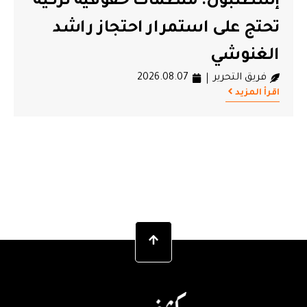
ية تركية
لجنة العدالة تدين الحكم الص
ز راشد
في حق هيثم المكي
فريق التحرير
2026.08.07
اقرأ المزيد