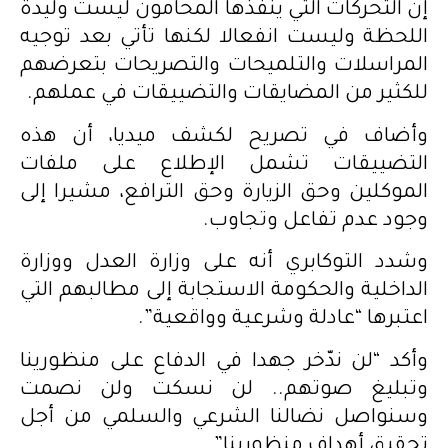
إن التحركات التي ينفذها المحامون ليست وليدة
اللحظة وليست انفعالا لكنها تأتي بعد توجيه
المراسلات والتلميحات والتصريحات بتعرضهم
للكثير من المضايقات والتضييقات في عملهم.
وأضاف في تصريح لكشف ميديا، أن هذه
التضييقات تشمل الإطلاع على ملفات
الموكلين وحق الزيارة وحق الترافع، مشيرا إلى
وجود عدم تفاعل وتجاوب.
وشدد التوكابري أنه على وزارة العدل ووزارة
الداخلية والحكومة الاستجابة إلى مطالبهم التي
اعتبرها “عادلة وشرعية وواقعية”.
وأكد “لن ندّخر جهدا في الدفاع على منظورينا
وتبليغ صوتهم.. لن نسكت ولن نصمت
وسنواصل نضالنا الشرعي والسلمي من أجل
تحقيق أهداف منظورينا”.