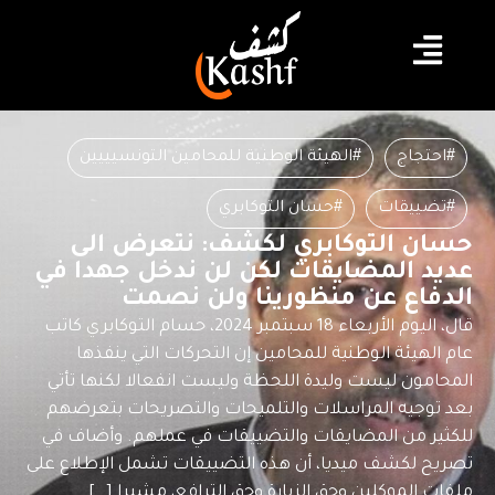
#احتجاج
#الهيئة الوطنية للمحامين التونسيييين
#تضييقات
#حسان التوكابري
حسان التوكابري لكشف: نتعرض الى
عديد المضايقات لكن لن ندخل جهدا في
الدفاع عن منظورينا ولن نصمت
قال، اليوم الأربعاء 18 سبتمبر 2024، حسام التوكابري كاتب
عام الهيئة الوطنية للمحامين إن التحركات التي ينفذها
المحامون ليست وليدة اللحظة وليست انفعالا لكنها تأتي
بعد توجيه المراسلات والتلميحات والتصريحات بتعرضهم
للكثير من المضايقات والتضييقات في عملهم. وأضاف في
تصريح لكشف ميديا، أن هذه التضييقات تشمل الإطلاع على
ملفات الموكلين وحق الزيارة وحق الترافع، مشيرا […]