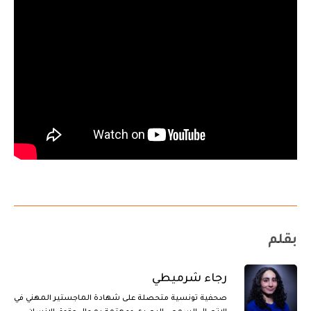
بقلم
رجاء شرميطي
صحفية تونسية متحصلة على شهادة الماجستير المهني في