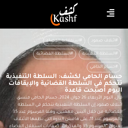
#ائتلاف صمود
#استقلالية القضاء
#السلطة التنفيذية
#السلطة القضائية
#حسام الحامي
حسام الحامي لكشف: السلطة التنفيذية
تتحكم في السلطة القضائية والإيقافات
اليوم أصبحت قاعدة
قال، اليوم الأربعاء 26 جوان 2024، حسام الحامي منسق
ائتلاف صمود إن السلطة التنفيذية تتحكم في السلطة
القضائية من خلال آليتين مهمتين، وهما المرسوم عدد 35
والمرسوم عدد 11، على هامش الندوة التي نظمها الائتلاف
بعنوان “المرسوم 35 والمذكرات: ضمانات استقلال القضاء