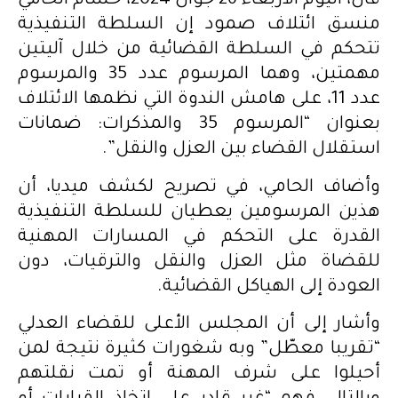
قال، اليوم الأربعاء 26 جوان 2024، حسام الحامي
منسق ائتلاف صمود إن السلطة التنفيذية
تتحكم في السلطة القضائية من خلال آليتين
مهمتين، وهما المرسوم عدد 35 والمرسوم
عدد 11، على هامش الندوة التي نظمها الائتلاف
بعنوان “المرسوم 35 والمذكرات: ضمانات
استقلال القضاء بين العزل والنقل”.
وأضاف الحامي، في تصريح لكشف ميديا، أن
هذين المرسومين يعطيان للسلطة التنفيذية
القدرة على التحكم في المسارات المهنية
للقضاة مثل العزل والنقل والترقيات، دون
العودة إلى الهياكل القضائية.
وأشار إلى أن المجلس الأعلى للقضاء العدلي
“تقريبا معطّل” وبه شغورات كثيرة نتيجة لمن
أحيلوا على شرف المهنة أو تمت نقلتهم